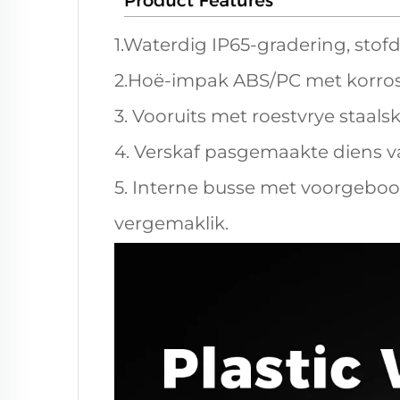
1.Waterdig IP65-gradering, stofd
2.Hoë-impak ABS/PC met korrosi
3. Vooruits met roestvrye staal
4. Verskaf pasgemaakte diens 
5. Interne busse met voorgeboor
vergemaklik.