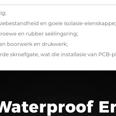
ig;
ebestandheid en goeie isolasie-eienskappe;
skroewe en rubber seëlingsring;
van boorwerk en drukwerk;
de skroefgate, wat die installasie van PCB-pl