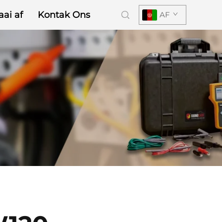
aai af
Kontak Ons
AF