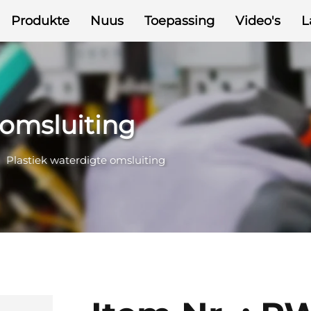
Produkte
Nuus
Toepassing
Video's
L
 omsluiting
>
Plastiek waterdigte omsluiting