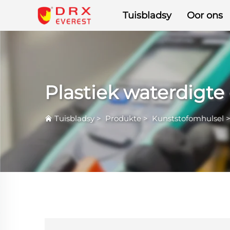
Tuisbladsy
Oor ons
Plastiek waterdigte
Tuisbladsy
>
Produkte
>
Kunststofomhulsel