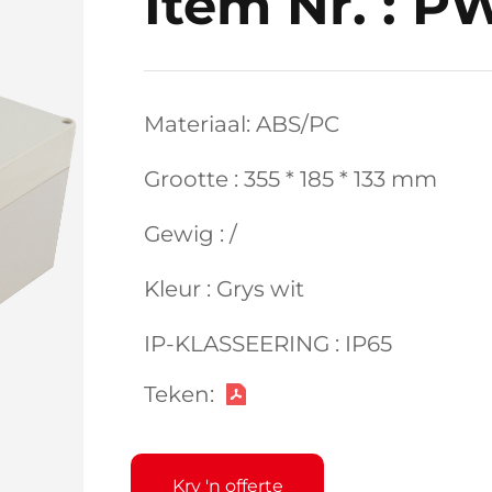
Item Nr. : P
Materiaal: ABS/PC
Grootte : 355 * 185 * 133 mm
Gewig : /
Kleur : Grys wit
IP-KLASSEERING : IP65
Teken:
Kry 'n offerte