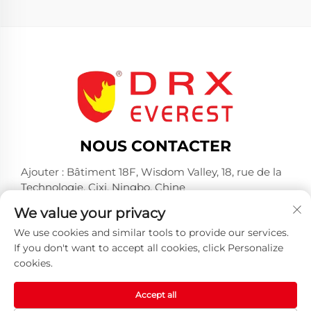
NOUS CONTACTER
Ajouter : Bâtiment 18F, Wisdom Valley, 18, rue de la
Technologie, Cixi, Ningbo, Chine
Tél. :
+86-574-23660321
We value your privacy
E-mail :
[email protected]
We use cookies and similar tools to provide our services.
If you don't want to accept all cookies, click Personalize
cookies.
Accept all