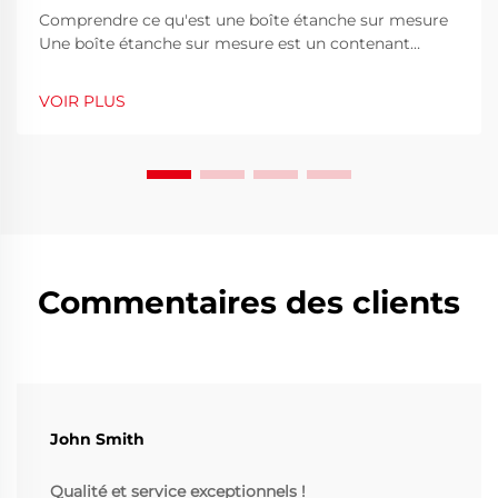
Comprendre ce qu'est une boîte étanche sur mesure
Une boîte étanche sur mesure est un contenant
protecteur conçu pour préserver des équipements,
outils ou produits précieux de l'eau, de la poussière,
VOIR PLUS
des chocs et des environnements difficiles.
Contrairement aux boîtiers standards préfabriqués,
une cust...
Commentaires des clients
John Smith
Qualité et service exceptionnels !