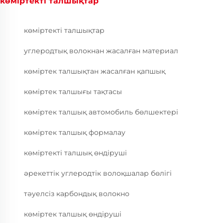
көміртекті талшықтар
көміртекті талшықтар
углеродтық волокнан жасалған материал
көміртек талшықтан жасалған қапшық
көміртек талшығы тақтасы
көміртек талшық автомобиль бөлшектері
көміртек талшық формалау
көміртекті талшық өндіруші
әрекеттік углеродтік волоқшалар бөлігі
тәуелсіз карбондық волокно
көміртек талшық өндіруші