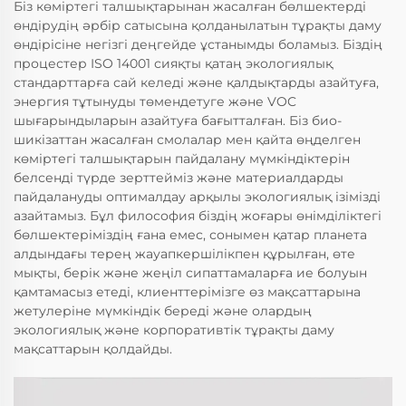
Біз көміртегі талшықтарынан жасалған бөлшектерді
өндірудің әрбір сатысына қолданылатын тұрақты даму
өндірісіне негізгі деңгейде ұстанымды боламыз. Біздің
процестер ISO 14001 сияқты қатаң экологиялық
стандарттарға сай келеді және қалдықтарды азайтуға,
энергия тұтынуды төмендетуге және VOC
шығарындыларын азайтуға бағытталған. Біз био-
шикізаттан жасалған смолалар мен қайта өңделген
көміртегі талшықтарын пайдалану мүмкіндіктерін
белсенді түрде зерттейміз және материалдарды
пайдалануды оптималдау арқылы экологиялық ізімізді
азайтамыз. Бұл философия біздің жоғары өнімділіктегі
бөлшектеріміздің ғана емес, сонымен қатар планета
алдындағы терең жауапкершілікпен құрылған, өте
мықты, берік және жеңіл сипаттамаларға ие болуын
қамтамасыз етеді, клиенттерімізге өз мақсаттарына
жетулеріне мүмкіндік береді және олардың
экологиялық және корпоративтік тұрақты даму
мақсаттарын қолдайды.