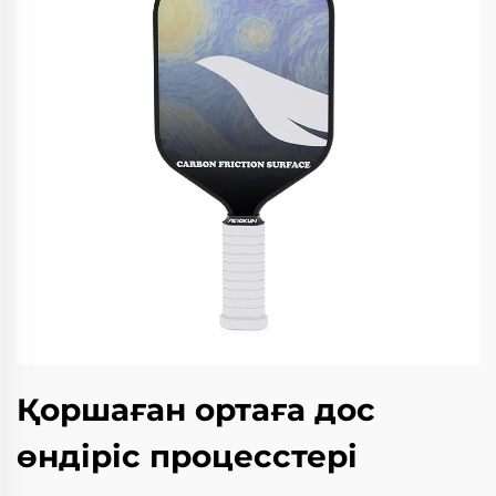
Қоршаған ортаға дос
өндіріс процесстері