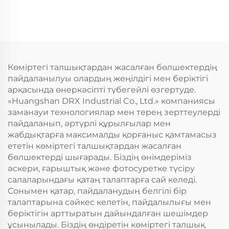
Көміртегі талшықтардан жасалған бөлшектердің
пайдаланылуы олардың жеңілдігі мен беріктігі
арқасында өнеркәсіпті түбегейлі өзгертуде.
«Huangshan DRX Industrial Co., Ltd.» компаниясы
заманауи технологиялар мен терең зерттеулерді
пайдаланып, әртүрлі құрылғылар мен
жабдықтарға максималды қорғаныс қамтамасыз
ететін көміртегі талшықтардан жасалған
бөлшектерді шығарады. Біздің өнімдеріміз
әскери, ғарыштық және фотосуретке түсіру
салаларындағы қатаң талаптарға сай келеді.
Сонымен қатар, пайдаланудың белгілі бір
талаптарына сәйкес келетін, пайдалылығы мен
беріктігін арттыратын дайындалған шешімдер
ұсынылады. Біздің өндіретін көміртегі талшық