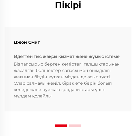
Пікірі
Джон Смит
Әдеттен тыс жақсы қызмет және жұмыс істеме
Біз тапсырыс берген көміртегі талшықтарынан
жасалған бөлшектер сапасы мен өнімділігі
жағынан біздің күткенімізден де асып түсті.
Олар салмағы жеңіл, бірақ өте берік болып
келеді және әуежаю қолданыстары үшін
мүлдем қолайлы.