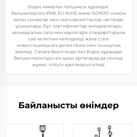
Біздің көміртек талшықты құрамдас
бөлшектеріміз IP68, EU RoHS және ISO9001 сияқты
қатаң сынақтар мен сертификаттаулар негізінде
ұсынылады. Бұл сертификаттар өнімдеріміздің
халықаралық сапа мен қауіпсіздік стандарттарына
сай келетінін кепілдейді және сізге
инвестицияңызға деген сенім мен тыныштық
әкеледі. Сапаға берілгендігіміз біздің құрамдас
бөлшектеріміздің ең қиын орталарда да сенімді
жұмыс істеуін қамтамасыз етеді.
Байланысты өнімдер