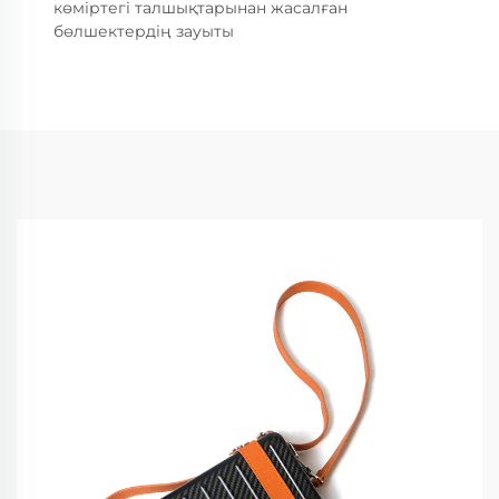
көміртегі талшықтарынан жасалған
бөлшектердің зауыты