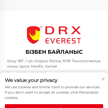
БІЗБЕН БАЙЛАНЫС
Қосу: 18F, 1-үй, Уиздом Вэлли, №18 Технологиялық
көше, Цыси, Нинбо, Қытай
Тел:
+86-574-23660321
We value your privacy
Эл. пошта:
[email protected]
We use cookies and similar tools to provide our services.
If you don't want to accept all cookies, click Personalize
cookies.