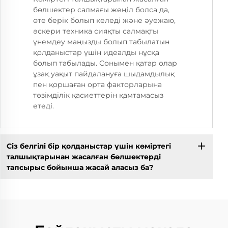
бөлшектер салмағы жеңіл болса да,
өте берік болып келеді және әуежаю,
әскери техника сияқты салмақты
үнемдеу маңызды болып табылатын
қолданыстар үшін идеалды нұсқа
болып табылады. Сонымен қатар олар
ұзақ уақыт пайдалануға шыдамдылық
пен қоршаған орта факторларына
төзімділік қасиеттерін қамтамасыз
етеді.
Сіз белгілі бір қолданыстар үшін көміртегі
талшықтарынан жасалған бөлшектерді
тапсырыс бойынша жасай аласыз ба?