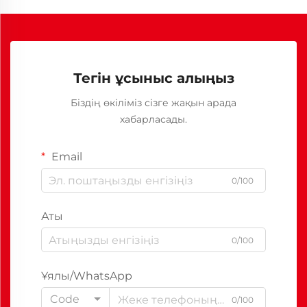
Тегін ұсыныс алыңыз
Біздің өкіліміз сізге жақын арада
хабарласады.
Email
0/100
Аты
0/100
Ұялы/WhatsApp
Code
0/100