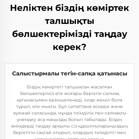
Неліктен біздің көміртек
талшықты
бөлшектерімізді таңдау
керек?
Салыстырмалы тегін-сапқа қатынасы
Біздің көміртегі талшықтан жасалған
бөлшектеріміз өте жоғары беріктік-салмақ
қатынасымен ерекшеленеді, олар жеңіл бола
тұрып, өте мықты. Бұл сипаттама әскери және
әуежай саласында, мұнда тиімділік пен салмақты
үнемдеу аса маңызды болып табылады. Біздің
өнімдерді таңдау арқылы сіз құрылғыларыңыздың
беріктігін сақтай отырып, олардың тиімділігі мен