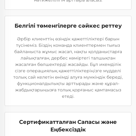
нәтижелілігін арттыра аласыз.
Белгілі төменгілерге сәйкес реттеу
Әрбір клиенттің өзіндік қажеттіліктері барын
түсінеміз. Біздің команда клиенттермен тығыз
байланыста жұмыс жасап, нақты қолданыстарға
лайықталған, дербес көміртегі талшықтан
жасалған бөлшектерді жасайды. Бұл икемділік
сізге операциялық қажеттіліктеріңізге мүдделі
толық сай келетін өнімді алуға мүмкіндік береді,
функционалдылықты арттырады және құрал-
жабдықтарыңызға толық қорғаныс қамтамасыз
етеді.
Сертификатталған Сапасы және
Еңбексіздік