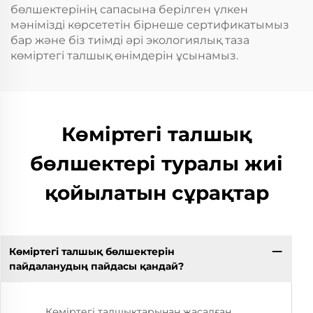
бөлшектерінің сапасына берілген үлкен
мәнімізді көрсететін бірнеше сертификатымыз
бар және біз тиімді әрі экологиялық таза
көміртегі талшық өнімдерін ұсынамыз.
Көміртегі талшық
бөлшектері туралы жиі
қойылатын сұрақтар
Көміртегі талшық бөлшектерін
пайдаланудың пайдасы қандай?
Көміртегі талшықтарынан жасалған