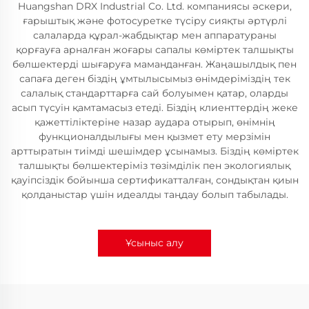
Huangshan DRX Industrial Co. Ltd. компаниясы әскери,
ғарыштық және фотосуретке түсіру сияқты әртүрлі
салаларда құрал-жабдықтар мен аппаратураны
қорғауға арналған жоғары сапалы көміртек талшықты
бөлшектерді шығаруға маманданған. Жаңашылдық пен
сапаға деген біздің ұмтылысымыз өнімдеріміздің тек
салалық стандарттарға сай болуымен қатар, оларды
асып түсуін қамтамасыз етеді. Біздің клиенттердің жеке
қажеттіліктеріне назар аудара отырып, өнімнің
функционалдылығы мен қызмет ету мерзімін
арттыратын тиімді шешімдер ұсынамыз. Біздің көміртек
талшықты бөлшектеріміз төзімділік пен экологиялық
қауіпсіздік бойынша сертификатталған, сондықтан қиын
қолданыстар үшін идеалды таңдау болып табылады.
Ұсыныс алу