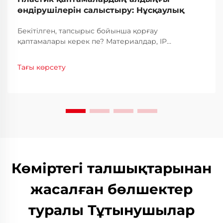
өндірушілерін салыстыру: Нұсқаулық
Бекітілген, тапсырыс бойынша қорғау
қаптамалары керек пе? Материалдар, IP
деңгейлері, таспа түріндегі толтырғыш
баптаулары мен сертификаттандыру бойынша
Тағы көрсету
пластик қаптамалардың алдыңғы өндірушілерін
салыстырыңыз. Өзіңізге қажет құрастырушыны
қазір табыңыз.
Көміртегі талшықтарынан
жасалған бөлшектер
туралы Тұтынушылар