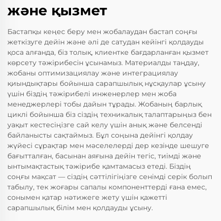
және қызмет
Бастапқы кеңес беру мен жобалаудан бастап соңғы
жеткізуге дейін және әлі де сатудан кейінгі қолдауды
қоса алғанда, біз толық, клиентке бағдарланған қызмет
көрсету тәжірибесін ұсынамыз. Материалды таңдау,
жобаны оптимизациялау және интеграциялау
қиындықтары бойынша сарапшылық нұсқаулар ұсыну
үшін біздің тәжірибелі инженерлер мен жоба
менеджерлері тобы дайын тұрады. Жобаның барлық
циклі бойынша біз сіздің техникалық талаптарыңыз бен
уақыт кестесіңізге сай келу үшін анық және белсенді
байланысты сақтаймыз. Бұл соңына дейінгі қолдау
жүйесі сұрақтар мен мәселелерді дер кезінде шешуге
бағытталған, басынан аяғына дейін тегіс, тиімді және
ынтымақтастық тәжірибе қамтамасыз етеді. Біздің
соңғы мақсат — сіздің сәттілігіңізге сенімді серік болып
табылу, тек жоғары сапалы компоненттерді ғана емес,
сонымен қатар нәтижеге жету үшін қажетті
сарапшылық білім мен қолдауды ұсыну.