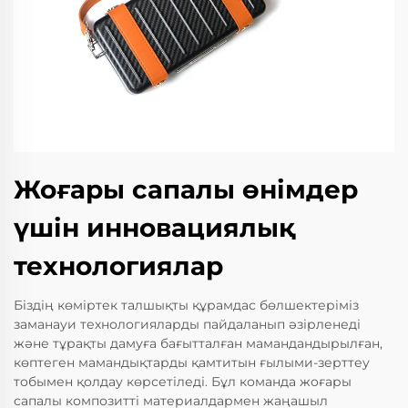
Жоғары сапалы өнімдер
үшін инновациялық
технологиялар
Біздің көміртек талшықты құрамдас бөлшектеріміз
заманауи технологияларды пайдаланып әзірленеді
және тұрақты дамуға бағытталған мамандандырылған,
көптеген мамандықтарды қамтитын ғылыми-зерттеу
тобымен қолдау көрсетіледі. Бұл команда жоғары
сапалы композитті материалдармен жаңашыл