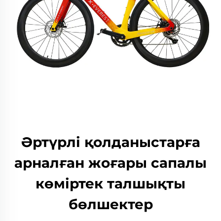
Әртүрлі қолданыстарға
арналған жоғары сапалы
көміртек талшықты
бөлшектер