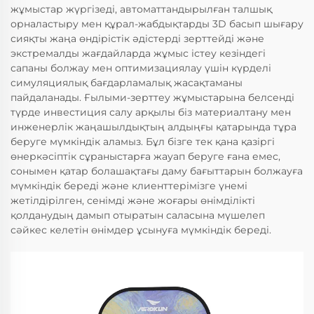
жұмыстар жүргізеді, автоматтандырылған талшық
орналастыру мен құрал-жабдықтарды 3D басып шығару
сияқты жаңа өндірістік әдістерді зерттейді және
экстремалды жағдайларда жұмыс істеу кезіндегі
сапаны болжау мен оптимизациялау үшін күрделі
симуляциялық бағдарламалық жасақтаманы
пайдаланады. Ғылыми-зерттеу жұмыстарына белсенді
түрде инвестиция салу арқылы біз материалтану мен
инженерлік жаңашылдықтың алдыңғы қатарында тұра
беруге мүмкіндік аламыз. Бұл бізге тек қана қазіргі
өнеркәсіптік сұраныстарға жауап беруге ғана емес,
сонымен қатар болашақтағы даму бағыттарын болжауға
мүмкіндік береді және клиенттерімізге үнемі
жетілдірілген, сенімді және жоғары өнімділікті
қолданудың дамып отыратын саласына мүшелеп
сәйкес келетін өнімдер ұсынуға мүмкіндік береді.