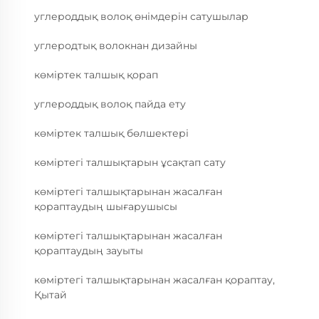
углероддық волоқ өнімдерін сатушылар
углеродтық волокнан дизайны
көміртек талшық қорап
углероддық волоқ пайда ету
көміртек талшық бөлшектері
көміртегі талшықтарын ұсақтап сату
көміртегі талшықтарынан жасалған
қораптаудың шығарушысы
көміртегі талшықтарынан жасалған
қораптаудың зауыты
көміртегі талшықтарынан жасалған қораптау,
Қытай