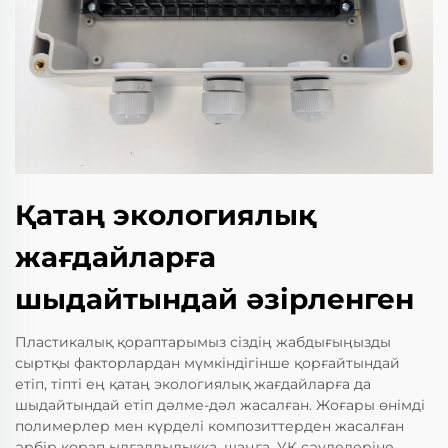
Қатаң экологиялық
жағдайларға
шыдайтындай әзірленген
Пластикалық қораптарымыз сіздің жабдығыңызды
сыртқы факторлардан мүмкіндігінше қорғайтындай
етіп, тіпті ең қатаң экологиялық жағдайларға да
шыдайтындай етіп дәлме-дәл жасалған. Жоғары өнімді
полимерлер мен күрделі композиттерден жасалған
әрбір қорап ылғалдылыққа, шаңға, УК сәулелеріне,