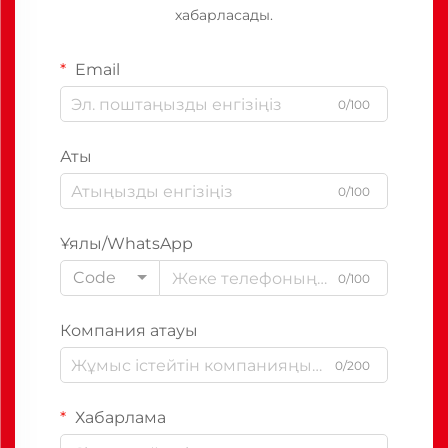
хабарласады.
Email
0/100
Аты
0/100
Ұялы/WhatsApp
Code
0/100
Компания атауы
0/200
Хабарлама