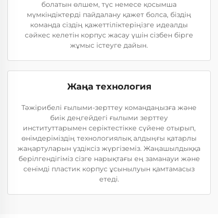
болатын өлшем, түс немесе қосымша
мүмкіндіктерді пайдалану қажет болса, біздің
команда сіздің қажеттіліктеріңізге идеалды
сәйкес келетін корпус жасау үшін сізбен бірге
жұмыс істеуге дайын.
Жаңа технология
Тәжірибелі ғылыми-зерттеу командаңызға және
биік деңгейдегі ғылыми зерттеу
институттарымен серіктестікке сүйене отырып,
өнімдеріміздің технологиялық алдыңғы қатарлы
жаңартуларын үздіксіз жүргіземіз. Жаңашылдыққа
берілгендігіміз сізге нарықтағы ең заманауи және
сенімді пластик корпус ұсынылуын қамтамасыз
етеді.