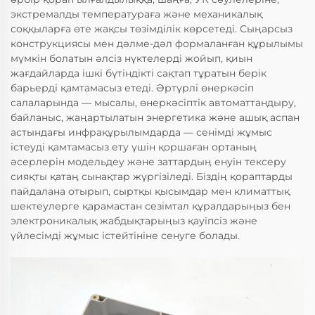
экстремалды температураға және механикалық
соққыларға өте жақсы төзімділік көрсетеді. Сыңарсыз
конструкциясы мен дәлме-дәл формаланған құрылымы
мүмкін болатын әлсіз нүктелерді жойып, қиын
жағдайларда ішкі бүтіндікті сақтап тұратын берік
барьерді қамтамасыз етеді. Әртүрлі өнеркәсіп
салаларында — мысалы, өнеркәсіптік автоматтандыру,
байланыс, жаңартылатын энергетика және ашық аспан
астындағы инфрақұрылымдарда — сенімді жұмыс
істеуді қамтамасыз ету үшін қоршаған ортаның
әсерлерін модельдеу және заттардың енуін тексеру
сияқты қатаң сынақтар жүргізіледі. Біздің қораптарды
пайдалана отырып, сыртқы қысымдар мен климаттық
шектеулерге қарамастан сезімтал құралдарыңыз бен
электроникалық жабдықтарыңыз қауіпсіз және
үйлесімді жұмыс істейтініне сенуге болады.