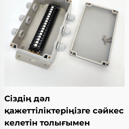
Сіздің дәл
қажеттіліктеріңізге сәйкес
келетін толығымен