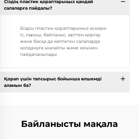
Сіздің пластик қораптарыңыз қандай
салаларға пайдалы?
Біздің пластик қораптарымыз әскери
іс, ғарыш, байланыс, өрттен қорғау
және басқа да көптеген салаларда
қолдануға ыңғайлы және кеңінен
пайдаланылады.
Қорап үшін тапсырыс бойынша өлшемді
аламын ба?
Байланысты мақала