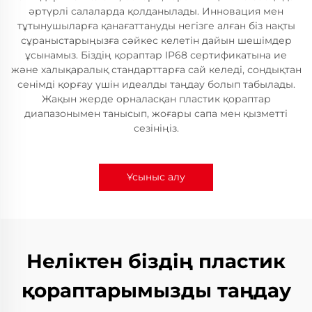
әртүрлі салаларда қолданылады. Инновация мен
тұтынушыларға қанағаттануды негізге алған біз нақты
сұраныстарыңызға сәйкес келетін дайын шешімдер
ұсынамыз. Біздің қораптар IP68 сертификатына ие
және халықаралық стандарттарға сай келеді, сондықтан
сенімді қорғау үшін идеалды таңдау болып табылады.
Жақын жерде орналасқан пластик қораптар
диапазонымен танысып, жоғары сапа мен қызметті
сезініңіз.
Ұсыныс алу
Неліктен біздің пластик
қораптарымызды таңдау