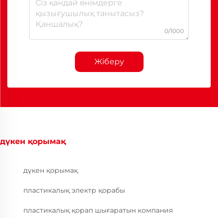
0/1000
Жіберу
дүкен қорымақ
дүкен қорымақ
пластикалық электр қорабы
пластикалық қорап шығаратын компания