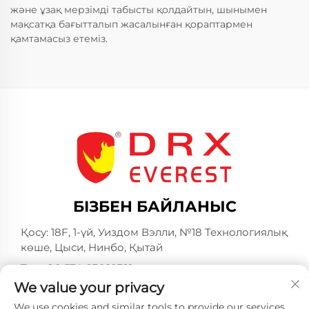
және ұзақ мерзімді табысты қолдайтын, шынымен
мақсатқа бағытталып жасалынған қораптармен
қамтамасыз етеміз.
БІЗБЕН БАЙЛАНЫС
Қосу: 18F, 1-үй, Уиздом Вэлли, №18 Технологиялық
көше, Цыси, Нинбо, Қытай
Тел:
+86-574-23660321
We value your privacy
Эл. пошта:
[email protected]
We use cookies and similar tools to provide our services.