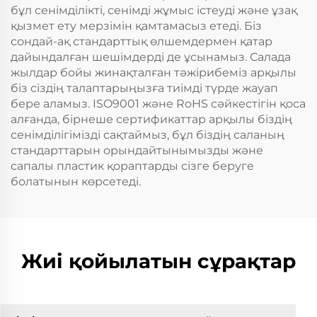
бұл сенімділікті, сенімді жұмыс істеуді және ұзақ
қызмет ету мерзімін қамтамасыз етеді. Біз
сондай-ақ стандарттық өлшемдермен қатар
дайындалған шешімдерді де ұсынамыз. Салада
жылдар бойы жинақталған тәжірибеміз арқылы
біз сіздің талаптарыңызға тиімді түрде жауап
бере аламыз. ISO9001 және RoHS сәйкестігін қоса
алғанда, бірнеше сертификаттар арқылы біздің
сенімділігімізді сақтаймыз, бұл біздің саланың
стандарттарын орындайтынымызды және
сапалы пластик қораптарды сізге беруге
болатынын көрсетеді.
Жиі қойылатын сұрақтар