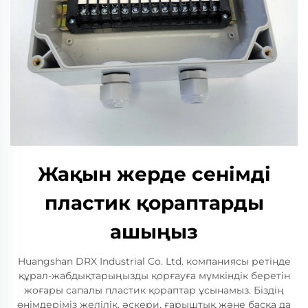
Жақын жерде сенімді
пластик қораптарды
ашыңыз
Huangshan DRX Industrial Co. Ltd. компаниясы ретінде
құрал-жабдықтарыңызды қорғауға мүмкіндік беретін
жоғары сапалы пластик қораптар ұсынамыз. Біздің
өнімдеріміз желілік, әскери, ғарыштық және басқа да