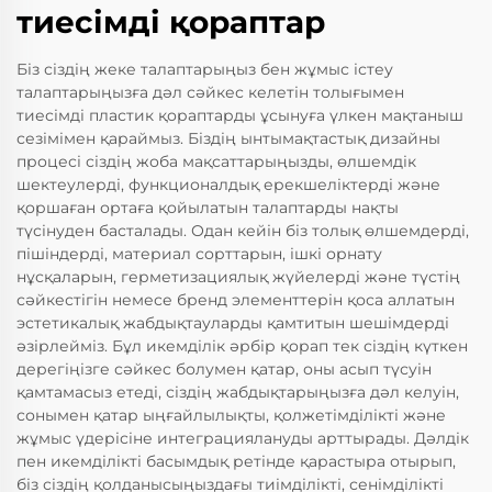
тиесімді қораптар
Біз сіздің жеке талаптарыңыз бен жұмыс істеу
талаптарыңызға дәл сәйкес келетін толығымен
тиесімді пластик қораптарды ұсынуға үлкен мақтаныш
сезімімен қараймыз. Біздің ынтымақтастық дизайны
процесі сіздің жоба мақсаттарыңызды, өлшемдік
шектеулерді, функционалдық ерекшеліктерді және
қоршаған ортаға қойылатын талаптарды нақты
түсінуден басталады. Одан кейін біз толық өлшемдерді,
пішіндерді, материал сорттарын, ішкі орнату
нұсқаларын, герметизациялық жүйелерді және түстің
сәйкестігін немесе бренд элементтерін қоса аллатын
эстетикалық жабдықтауларды қамтитын шешімдерді
әзірлейміз. Бұл икемділік әрбір қорап тек сіздің күткен
дерегіңізге сәйкес болумен қатар, оны асып түсуін
қамтамасыз етеді, сіздің жабдықтарыңызға дәл келуін,
сонымен қатар ыңғайлылықты, қолжетімділікті және
жұмыс үдерісіне интеграциялануды арттырады. Дәлдік
пен икемділікті басымдық ретінде қарастыра отырып,
біз сіздің қолданысыңыздағы тиімділікті, сенімділікті