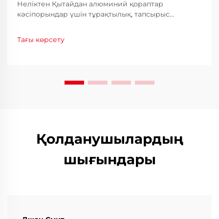
Неліктен Қытайдан алюминий қораптар
кәсіпорындар үшін тұрақтылық, тапсырыс
бойынша жасау және құнын үнемдеу мүмкіндігін
беретінін біліңіз. Дұрыс жеткізушіні таңдау және
Тағы көрсету
жиі кездесетін қателерден қалай сақтану
керектігін үйреніңіз. Алу нұсқауларын тегін
алыңыз.
Қолданушылардың
шығындары