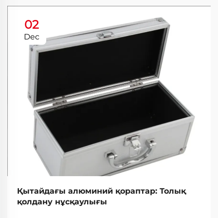
02
Dec
Қытайдағы алюминий қораптар: Толық
қолдану нұсқаулығы