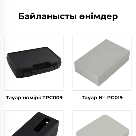
Байланысты өнімдер
Тауар нөмірі: TPC009
Тауар №: PC019