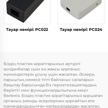
Тауар нөмірі: PC022
Тауар нөмірі: PC024
Біздің пластик қораптарымыз әртүрлі
қолданбалар үшін ең жақсы қорғаныс
мүмкіндіктерін ұсыну үшін жасалған. Әскери,
ғарыштық немесе тіпті байланыс салаларын
бақылау барысында біз герметизациялаудың
беріктігі мен функционалдылығына көңіл
бөлеміз. Біздің пластик қораптарымыз қоршаған
ортаның зиянды әсерлерінен қорғайтын өте
мамандандырылған материалдардан жасалған,