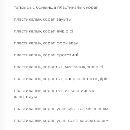
тапсырыс бойынша пластикалық қорап
пластикалық қорап зауыты
пластикалық қорап өндірісі
пластикалық қорап формалау
пластикалық қорап прототипі
пластикалық қораптың массалық өндірісі
пластикалық қораптың өнеркәсіптік өндірісі
пластикалық қораптың инъекциялық
калыптауы
пластикалық қорап үшін суға төзімді шешім
пластикалық қорап үшін тозға қарсы шешім