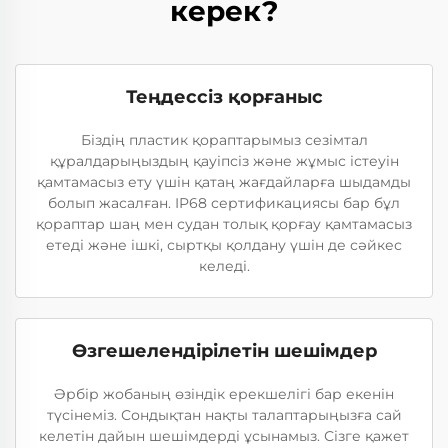
керек?
Теңдессіз қорғаныс
Біздің пластик қораптарымыз сезімтал
құралдарыңыздың қауіпсіз және жұмыс істеуін
қамтамасыз ету үшін қатаң жағдайларға шыдамды
болып жасалған. IP68 сертификациясы бар бұл
қораптар шаң мен судан толық қорғау қамтамасыз
етеді және ішкі, сыртқы қолдану үшін де сәйкес
келеді.
Өзгешелендірілетін шешімдер
Әрбір жобаның өзіндік ерекшелігі бар екенін
түсінеміз. Сондықтан нақты талаптарыңызға сай
келетін дайын шешімдерді ұсынамыз. Сізге қажет