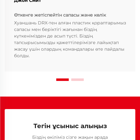
Джон Смит
Өткенге жетіспейтін сапасы және көлік
Хуаншань DRX-тен алған пластик қораптарымыз
сапасы мен беріктігі жағынан біздің
күткенімізден де асып түсті. Біздің
тапсырысымызды қажеттілерімізге лайықтап
жасау үшін олардың командалары өте пайдалы
болды.
Тегін ұсыныс алыңыз
Біздің өкіліміз сізге жақын арада