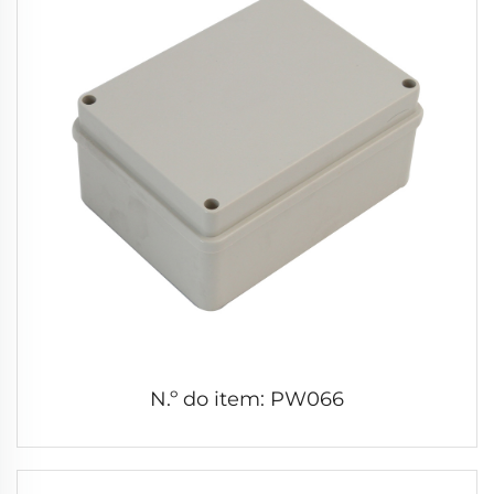
N.º do item: PW066