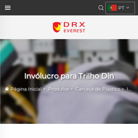
PT
Invólucro para Trilho Din
Página Inicial
>
Produtos
>
Carcaça de Plástico
>
Invólucro para Trilho Din