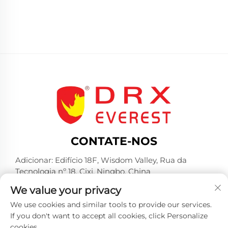
CONTATE-NOS
Adicionar: Edifício 18F, Wisdom Valley, Rua da
Tecnologia nº 18, Cixi, Ningbo, China
Tel:
+86-574-23660321
We value your privacy
E-mail:
[email protected]
We use cookies and similar tools to provide our services.
If you don't want to accept all cookies, click Personalize
cookies.