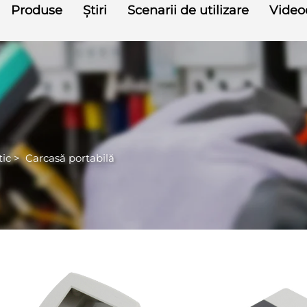
Produse
Știri
Scenarii de utilizare
Videoc
tic
>
Carcasă portabilă