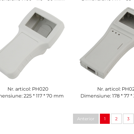
Nr. articol: PH020
Nr. articol: PH0
ensiune: 225 * 117 * 70 mm
Dimensiune: 178 * 77 
Anterior
1
2
3