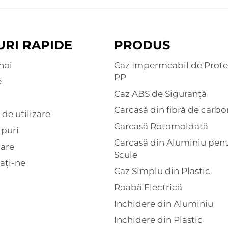
URI RAPIDE
PRODUS
noi
Caz Impermeabil de Prote
PP
e
Caz ABS de Siguranță
Carcasă din fibră de carbo
 de utilizare
Carcasă Rotomoldată
ipuri
Carcasă din Aluminiu pen
are
Scule
ați-ne
Caz Simplu din Plastic
Roabă Electrică
Inchidere din Aluminiu
Inchidere din Plastic