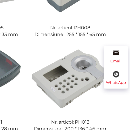
05
Nr. articol: PH008
 * 33 mm
Dimensiune : 255 * 155 * 65 mm
Email
WhatsApp
11
Nr. articol: PH013
 * 28 mm
Dimensiune: 200 * 136 * 46 mm