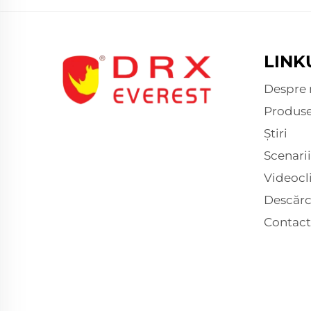
LINK
Despre 
Produs
Știri
Scenarii
Videocl
Descărc
Contact