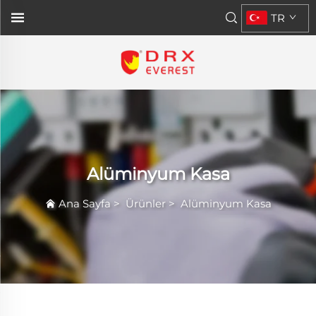
TR
Alüminyum Kasa
Ana Sayfa
>
Ürünler
>
Alüminyum Kasa