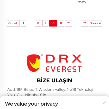
mm
...
...
Önceki
1
8
9
10
11
12
17
Sonraki
BIZE ULAŞIN
Add: 18F Binası 1, Wisdom Valley, No.18 Teknoloji
Yolu, Cixi, Ningbo, Çin
Tel:
+86-574-23660321
We value your privacy