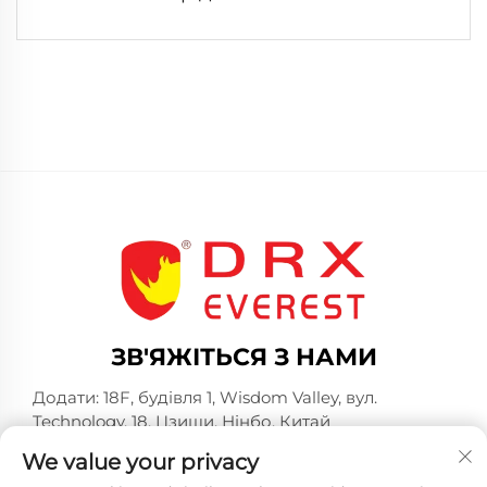
ЗВ'ЯЖІТЬСЯ З НАМИ
Додати: 18F, будівля 1, Wisdom Valley, вул.
Technology, 18, Цзиши, Нінбо, Китай
Телефон:
+86-574-23660321
We value your privacy
Електронна пошта:
[email protected]