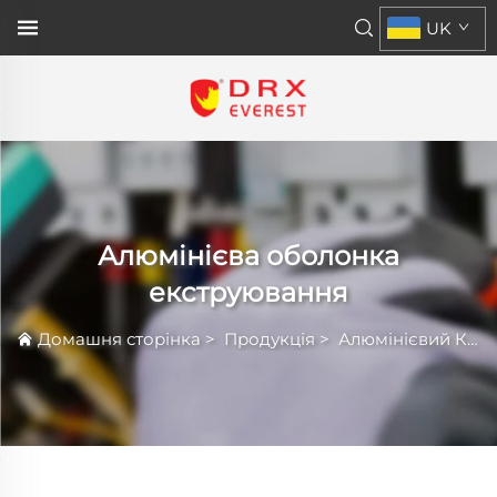
UK
Алюмінієва оболонка
екструювання
Домашня сторінка
>
Продукція
>
Алюмінієвий Корпус