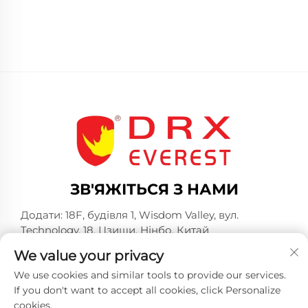
ЗВ'ЯЖІТЬСЯ З НАМИ
Додати: 18F, будівля 1, Wisdom Valley, вул.
Technology, 18, Цзиши, Нінбо, Китай
Телефон:
+86-574-23660321
We value your privacy
Електронна пошта:
[email protected]
We use cookies and similar tools to provide our services.
If you don't want to accept all cookies, click Personalize
cookies.