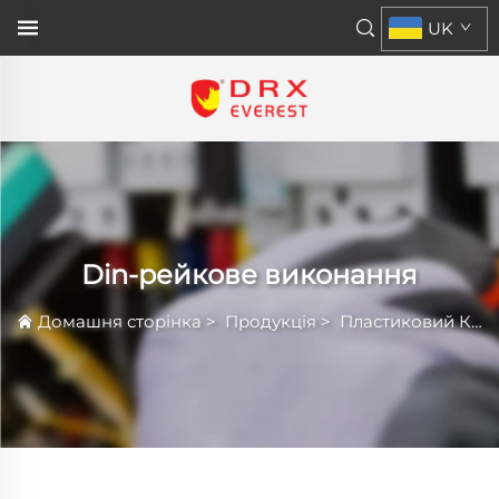
UK
Din-рейкове виконання
Домашня сторінка
>
Продукція
>
Пластиковий Кожух