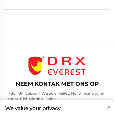
NEEM KONTAK MET ONS OP
Add: 18F Gebou 1, Wisdom Valley, No.18 Tegnologie-
straat, Cixi, Ningbo, China
Tel:
+86-574-23660321
We value your privacy