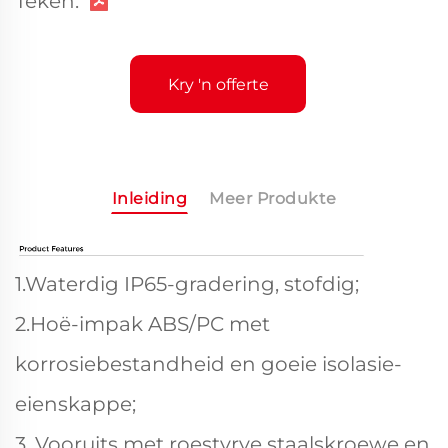
Teken:
Kry 'n offerte
Inleiding
Meer Produkte
1.Waterdig IP65-gradering, stofdig;
2.Hoë-impak ABS/PC met
korrosiebestandheid en goeie isolasie-
eienskappe;
3. Vooruits met roestvrye staalskroewe en