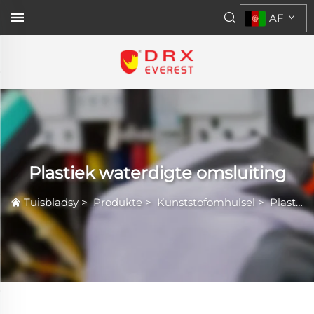
AF
Plastiek waterdigte omsluiting
Tuisbladsy
>
Produkte
>
Kunststofomhulsel
>
Plastiek waterdigte omsluiting