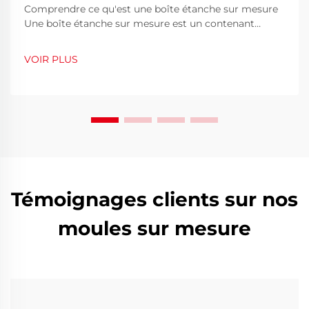
Comprendre ce qu'est une boîte étanche sur mesure
Une boîte étanche sur mesure est un contenant
protecteur conçu pour préserver des équipements,
outils ou produits précieux de l'eau, de la poussière,
VOIR PLUS
des chocs et des environnements difficiles.
Contrairement aux boîtiers standards préfabriqués,
une cust...
Témoignages clients sur nos
moules sur mesure