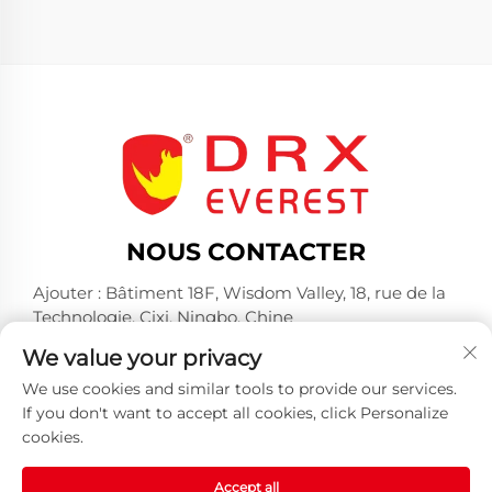
NOUS CONTACTER
Ajouter : Bâtiment 18F, Wisdom Valley, 18, rue de la
Technologie, Cixi, Ningbo, Chine
Tél. :
+86-574-23660321
We value your privacy
E-mail :
[email protected]
We use cookies and similar tools to provide our services.
If you don't want to accept all cookies, click Personalize
cookies.
Accept all