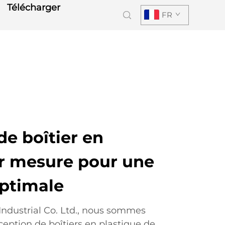
Télécharger
FR
e boîtier en
ur mesure pour une
optimale
dustrial Co. Ltd., nous sommes
ception de boîtiers en plastique de