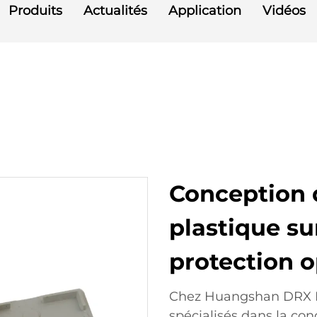
Produits
Actualités
Application
Vidéos
Conception d
plastique s
protection 
Chez Huangshan DRX In
spécialisés dans la con