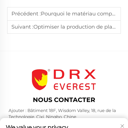
Précédent :
Pourquoi le matériau composite rigide transforme la durabilité
Suivant :
Optimiser la production de plaques d’essai pour une efficacité maximale
NOUS CONTACTER
Ajouter : Bâtiment 18F, Wisdom Valley, 18, rue de la
Technologie, Cixi, Ningbo, Chine
Tél. :
+86-574-23660321
We value your privacy