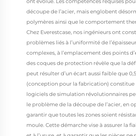
ont évolué. Les compétences requises pour l
découpe de l’acier, mais englobent désorm
polymères ainsi que le comportement the
Chez Everestcase, nos ingénieurs ont const
problèmes liés à l’uniformité de l’épaisseu
complexes, à l’emplacement des points d’e
des coques de protection révèle que la dé
peut résulter d’un écart aussi faible que 
(conception pour la fabrication) constitue
logiciels de simulation révolutionnaires p
le problème de la découpe de l’acier, en opt
garantir que toutes les zones soient résista
moule. Cette démarche vise à assurer la fia
et à l’usure, et à garantir que les pièces n