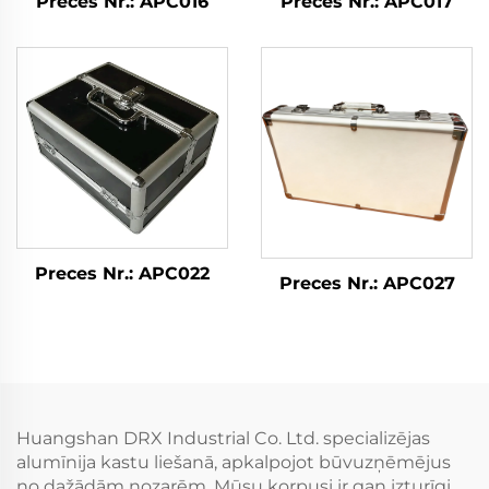
Preces Nr.: APC016
Preces Nr.: APC017
Preces Nr.: APC022
Preces Nr.: APC027
Huangshan DRX Industrial Co. Ltd. specializējas
alumīnija kastu liešanā, apkalpojot būvuzņēmējus
no dažādām nozarēm. Mūsu korpusi ir gan izturīgi,