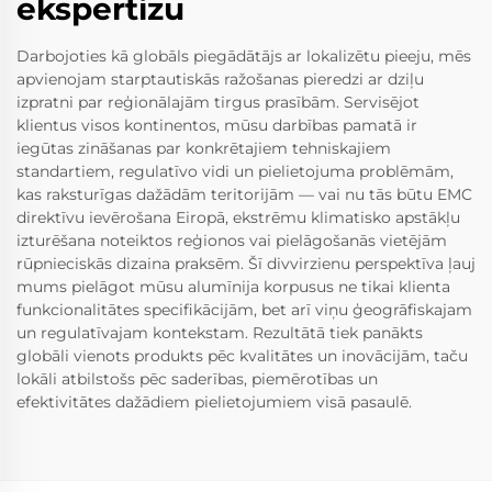
ekspertizu
Darbojoties kā globāls piegādātājs ar lokalizētu pieeju, mēs
apvienojam starptautiskās ražošanas pieredzi ar dziļu
izpratni par reģionālajām tirgus prasībām. Servisējot
klientus visos kontinentos, mūsu darbības pamatā ir
iegūtas zināšanas par konkrētajiem tehniskajiem
standartiem, regulatīvo vidi un pielietojuma problēmām,
kas raksturīgas dažādām teritorijām — vai nu tās būtu EMC
direktīvu ievērošana Eiropā, ekstrēmu klimatisko apstākļu
izturēšana noteiktos reģionos vai pielāgošanās vietējām
rūpnieciskās dizaina praksēm. Šī divvirzienu perspektīva ļauj
mums pielāgot mūsu alumīnija korpusus ne tikai klienta
funkcionalitātes specifikācijām, bet arī viņu ģeogrāfiskajam
un regulatīvajam kontekstam. Rezultātā tiek panākts
globāli vienots produkts pēc kvalitātes un inovācijām, taču
lokāli atbilstošs pēc saderības, piemērotības un
efektivitātes dažādiem pielietojumiem visā pasaulē.