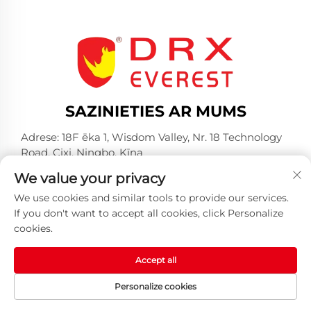
SAZINIETIES AR MUMS
Adrese: 18F ēka 1, Wisdom Valley, Nr. 18 Technology
Road, Cixi, Ningbo, Ķīna
Tālrunis:
+86-574-23660321
We value your privacy
E-pasts:
[email protected]
We use cookies and similar tools to provide our services.
If you don't want to accept all cookies, click Personalize
cookies.
Accept all
Autortiesības © 2025 Huangshan DRX Industrial Co.,
Personalize cookies
Ltd -
Konfidencialitātes politika