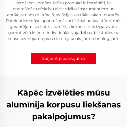
lietošanas jomām. Mūsu produkti ir izstrādāti, lai
nodrošinātu efektīvu aizsardzību instrumentiem un
aprīkojumam militārajā, aviācijas un tīkla sakaru nozarēs.
Pateicoties mūsu apņemšanās attīstībai un kvalitātei, mēs
garantējam, ka katrs alumīnija korpuss tiek izgatavots,
ņemot vērā klientu individuālās vajadzības, balstoties uz
mūsu ievērojamo pieredzi un jaunākajām tehnoloģijām.
Saņemt piedāvājumu
Kāpēc izvēlēties mūsu
alumīnija korpusu liekšanas
pakalpojumus?