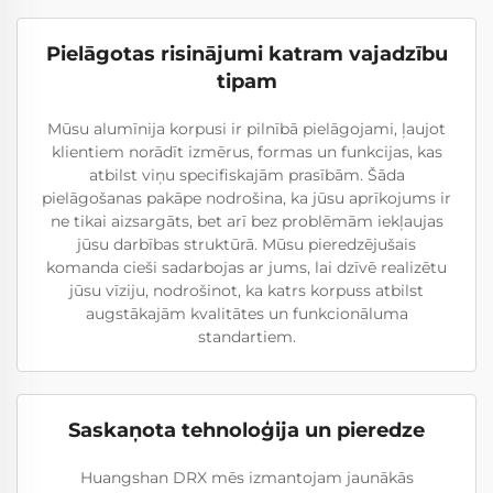
Pielāgotas risinājumi katram vajadzību
tipam
Mūsu alumīnija korpusi ir pilnībā pielāgojami, ļaujot
klientiem norādīt izmērus, formas un funkcijas, kas
atbilst viņu specifiskajām prasībām. Šāda
pielāgošanas pakāpe nodrošina, ka jūsu aprīkojums ir
ne tikai aizsargāts, bet arī bez problēmām iekļaujas
jūsu darbības struktūrā. Mūsu pieredzējušais
komanda cieši sadarbojas ar jums, lai dzīvē realizētu
jūsu vīziju, nodrošinot, ka katrs korpuss atbilst
augstākajām kvalitātes un funkcionāluma
standartiem.
Saskaņota tehnoloģija un pieredze
Huangshan DRX mēs izmantojam jaunākās