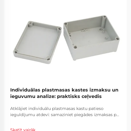
Individuālas plastmasas kastes izmaksu un
ieguvumu analīze: praktisks ceļvedis
Atklājiet individuālu plastmasas kastu patieso
ieguldījumu atdevi: samaziniet piegādes izmaksas par
30%, maziniet bojājumus un palieliniet zīmola
lojalitāti. Uzziniet, kad individualizācija attaisnojas.
Skatīt vairāk