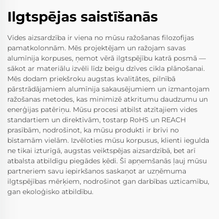
Ilgtspējas saistīšanās
Vides aizsardzība ir viena no mūsu ražošanas filozofijas
pamatkolonnām. Mēs projektējam un ražojam savas
alumīnija korpuses, ņemot vērā ilgtspējību katrā posmā —
sākot ar materiālu izvēli līdz beigu dzīves cikla plānošanai.
Mēs dodam priekšroku augstas kvalitātes, pilnībā
pārstrādājamiem alumīnija sakausējumiem un izmantojam
ražošanas metodes, kas minimizē atkritumu daudzumu un
enerģijas patēriņu. Mūsu procesi atbilst atzītajiem vides
standartiem un direktīvām, tostarp RoHS un REACH
prasībām, nodrošinot, ka mūsu produkti ir brīvi no
bīstamām vielām. Izvēloties mūsu korpusus, klienti iegulda
ne tikai izturīgā, augstas veiktspējas aizsardzībā, bet arī
atbalsta atbildīgu piegādes ķēdi. Šī apņemšanās ļauj mūsu
partneriem savu iepirkšanos saskaņot ar uzņēmuma
ilgtspējības mērķiem, nodrošinot gan darbības uzticamību,
gan ekoloģisko atbildību.