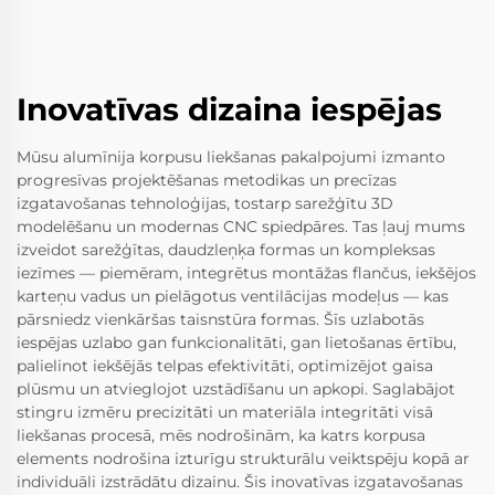
Inovatīvas dizaina iespējas
Mūsu alumīnija korpusu liekšanas pakalpojumi izmanto
progresīvas projektēšanas metodikas un precīzas
izgatavošanas tehnoloģijas, tostarp sarežģītu 3D
modelēšanu un modernas CNC spiedpāres. Tas ļauj mums
izveidot sarežģītas, daudzleņķa formas un kompleksas
iezīmes — piemēram, integrētus montāžas flančus, iekšējos
karteņu vadus un pielāgotus ventilācijas modeļus — kas
pārsniedz vienkāršas taisnstūra formas. Šīs uzlabotās
iespējas uzlabo gan funkcionalitāti, gan lietošanas ērtību,
palielinot iekšējās telpas efektivitāti, optimizējot gaisa
plūsmu un atvieglojot uzstādīšanu un apkopi. Saglabājot
stingru izmēru precizitāti un materiāla integritāti visā
liekšanas procesā, mēs nodrošinām, ka katrs korpusa
elements nodrošina izturīgu strukturālu veiktspēju kopā ar
individuāli izstrādātu dizainu. Šis inovatīvas izgatavošanas