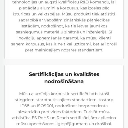
tehnoloģijas un augsti kvalificētu R&D komandu, lai
piegādātu alumīnija korpusus, kas izceļas pēc
izturības un veiktspējas. Mūsu produkti tiek attīstīti
sadarbībā ar vadošām zinātniskās pētniecības
iestādēm, nodrošinot, ka tie ietver jaunākos
sasniegumus materiālu zinātnē un inženierijā. Šī
inovāciju apņemšanās garantē, ka mūsu klienti
saņem korpusus, kas ir ne tikai uzticami, bet arī droši
pret mainīgajiem nozares standartiem.
Sertifikācijas un kvalitātes
nodrošināšana
Mūsu alumīnija korpusi ir sertificēti atbilstoši
stingriem starptautiskajiem standartiem, tostarp
IP68 un ISO9001, nodrošinot bezprecedenta
aizsardzību pret vides faktoriem. Turklāt mūsu
atbilstība ES RoHS un Reach sertifikācijām apliecina
mūsu apņemšanos ilgtspējīgumam un drošībai.