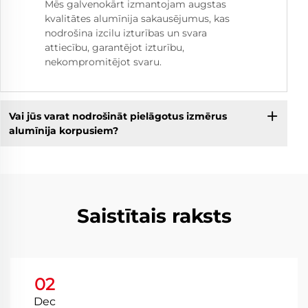
Mēs galvenokārt izmantojam augstas
kvalitātes alumīnija sakausējumus, kas
nodrošina izcilu izturības un svara
attiecību, garantējot izturību,
nekompromitējot svaru.
Vai jūs varat nodrošināt pielāgotus izmērus
alumīnija korpusiem?
Saistītais raksts
02
Dec