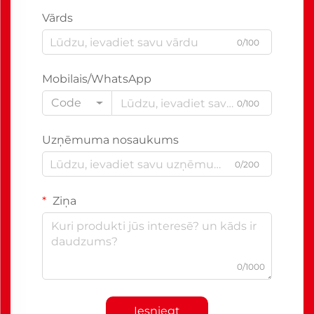
Vārds
0/100
Mobilais/WhatsApp
Code
0/100
Uzņēmuma nosaukums
0/200
Ziņa
0/1000
Iesniegt