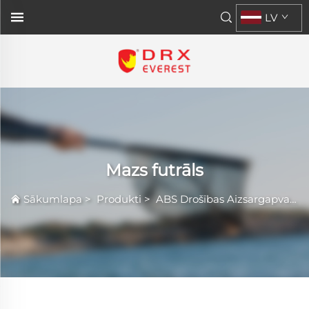
LV
Mazs futrāls
Sākumlapa
>
Produkti
>
ABS Drošības Aizsargapvalks