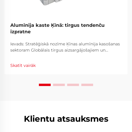
Alumīnija kaste Ķīnā: tirgus tendenču
izpratne
Ievads: Stratēģiskā nozīme Ķīnas alumīnija kasošanas
sektoram Globālais tirgus aizsargājošajiem un
speciālajiem korpusa risinājumiem pastāvīgi attīstās,
to virzot tehnoloģiskais progress, mainīgas
Skatīt vairāk
patērētāju preferences un nozares...
Klientu atsauksmes