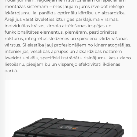
montāžas sistēmām – mēs ļaujam jums izveidot iekšējo
izkārtojumu, lai panāktu optimālu kārtību un aizsardzību.
Ārēji jūs varat izvēlēties izturīgas pārklājuma virsmas,
individuālas krāsas, zīmola attēlošanas iespējas un
funkcionalitātes elementus, piemēram, pastiprinātas
rokturus, integrētus slēdzenes un spiediena izlīdzināšanas
vārstus. Šī elastība ļauj profesionāļiem no kinematogrāfijas,
inženierijas, veselības aprūpes un aizsardzības nozarēm
izveidot unikālu, specifiski izstrādātu risinājumu, kas uzlabo
lietošanu, pieejamību un vispārējo efektivitāti ikdienas
darbā.