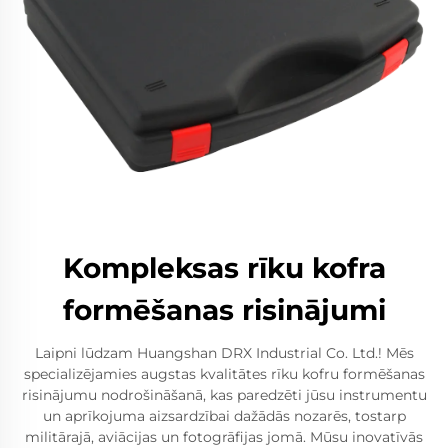
Kompleksas rīku kofra
formēšanas risinājumi
Laipni lūdzam Huangshan DRX Industrial Co. Ltd.! Mēs
specializējamies augstas kvalitātes rīku kofru formēšanas
risinājumu nodrošināšanā, kas paredzēti jūsu instrumentu
un aprīkojuma aizsardzībai dažādās nozarēs, tostarp
militārajā, aviācijas un fotogrāfijas jomā. Mūsu inovatīvās