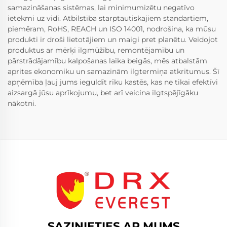
samazināšanas sistēmas, lai minimumizētu negatīvo
ietekmi uz vidi. Atbilstība starptautiskajiem standartiem,
piemēram, RoHS, REACH un ISO 14001, nodrošina, ka mūsu
produkti ir droši lietotājiem un maigi pret planētu. Veidojot
produktus ar mērķi ilgmūžību, remontējamību un
pārstrādājamību kalpošanas laika beigās, mēs atbalstām
aprites ekonomiku un samazinām ilgtermiņa atkritumus. Šī
apņēmība ļauj jums ieguldīt rīku kastēs, kas ne tikai efektīvi
aizsargā jūsu aprīkojumu, bet arī veicina ilgtspējīgāku
nākotni.
SAZINIETIES AR MUMS