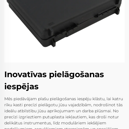
Inovatīvas pielāgošanas
iespējas
Mēs piedāvājam plašu pielāgošanas iespēju klāstu, lai katru
rīku kasti precīzi pielāgotu jūsu vajadzībām, nodrošinot tās
ideālu atbilstību jūsu aprīkojumam un darba plūsmai. No
precīzi izgrieztiem putuplasta iekļautiem, kas droši notur
delikātus instrumentus, līdz modulāriem iekšējiem
nodalījumiem, regulējamiem starpsienām un speciāliem