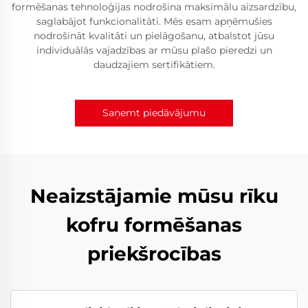
formēšanas tehnoloģijas nodrošina maksimālu aizsardzību,
saglabājot funkcionalitāti. Mēs esam apņēmušies
nodrošināt kvalitāti un pielāgošanu, atbalstot jūsu
individuālās vajadzības ar mūsu plašo pieredzi un
daudzajiem sertifikātiem.
Saņemt piedāvājumu
Neaizstājamie mūsu rīku
kofru formēšanas
priekšrocības