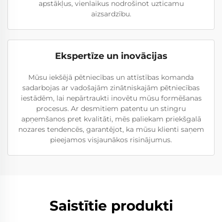
apstākļus, vienlaikus nodrošinot uzticamu
aizsardzību.
Ekspertīze un inovācijas
Mūsu iekšējā pētniecības un attīstības komanda
sadarbojas ar vadošajām zinātniskajām pētniecības
iestādēm, lai nepārtraukti inovētu mūsu formēšanas
procesus. Ar desmitiem patentu un stingru
apņemšanos pret kvalitāti, mēs paliekam priekšgalā
nozares tendencēs, garantējot, ka mūsu klienti saņem
pieejamos visjaunākos risinājumus.
Saistītie produkti