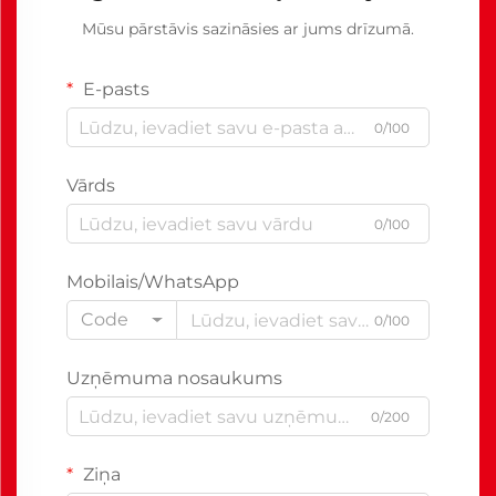
Mūsu pārstāvis sazināsies ar jums drīzumā.
E-pasts
0/100
Vārds
0/100
Mobilais/WhatsApp
Code
0/100
Uzņēmuma nosaukums
0/200
Ziņa