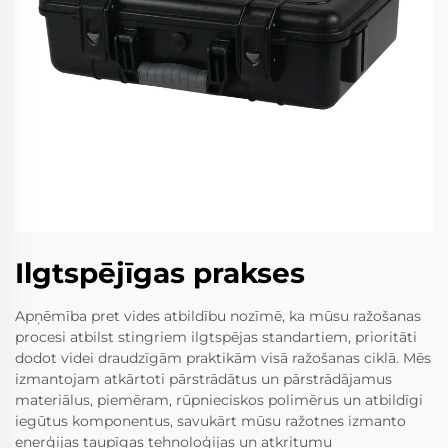
Ilgtspējīgas prakses
Apņēmība pret vides atbildību nozīmē, ka mūsu ražošanas
procesi atbilst stingriem ilgtspējas standartiem, prioritāti
dodot videi draudzīgām praktikām visā ražošanas ciklā. Mēs
izmantojam atkārtoti pārstrādātus un pārstrādājamus
materiālus, piemēram, rūpnieciskos polimērus un atbildīgi
iegūtus komponentus, savukārt mūsu ražotnes izmanto
enerģijas taupīgas tehnoloģijas un atkritumu