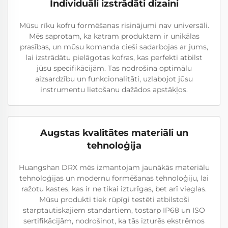
Individuāli izstrādāti dizaini
Mūsu rīku kofru formēšanas risinājumi nav universāli.
Mēs saprotam, ka katram produktam ir unikālas
prasības, un mūsu komanda cieši sadarbojas ar jums,
lai izstrādātu pielāgotas kofras, kas perfekti atbilst
jūsu specifikācijām. Tas nodrošina optimālu
aizsardzību un funkcionalitāti, uzlabojot jūsu
instrumentu lietošanu dažādos apstākļos.
Augstas kvalitātes materiāli un
tehnoloģija
Huangshan DRX mēs izmantojam jaunākās materiālu
tehnoloģijas un modernu formēšanas tehnoloģiju, lai
ražotu kastes, kas ir ne tikai izturīgas, bet arī vieglas.
Mūsu produkti tiek rūpīgi testēti atbilstoši
starptautiskajiem standartiem, tostarp IP68 un ISO
sertifikācijām, nodrošinot, ka tās izturēs ekstrēmos