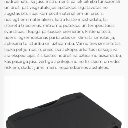
nodrošinātu, ka jūsu instrumenti paliek pilnībā funkcionāli
un droši pat visgrūtākajos apstākļos. Izgatavotas no
augstas izturības kompozitmateriāliem un precīzi
noslēgtiem materiāliem, katra kaste ir izstrādāta, lai
izturētu triecienus, mitrumu, putekļus un temperatūras
svārstības. Rūpīga pārbaude, piemēram, kritiena testi,
ūdens iegremdēšanas pārbaudes un klimata simulācija,
apliecina to izturību un uzticamību. Vai nu tiek izmantotas
lauka pētījumos, rūpnieciskā apkopē, ārkārtas reakcijā vai
āra ekspedīcijās, šīs kastes nodrošina uzticamu aizsardzību,
kas pasargā jūsu vērtīgo aprīkojumu no fiziskiem un vides
riskiem, dodot jums mieru neparedzamos apstākļos.