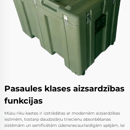
Pasaules klases aizsardzības
funkcijas
Mūsu rīku kastes ir izstrādātas ar modernām aizsardzības
iezīmēm, tostarp daudzslāņu triecienu absorbēšanas
sistēmām un sertificētām ūdensnecaurlaidīgām spējām, lai