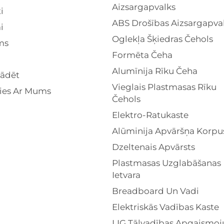
Aizsargapvalks
i
ABS Drošības Aizsargapva
i
Oglekļa Šķiedras Čehols
ms
Formēta Čeha
Alumīnija Rīku Čeha
lādēt
Vieglais Plastmasas Rīku
ties Ar Mums
Čehols
Elektro-Ratukaste
Alūminija Apvāršņa Korpu
Dzeltenais Apvārsts
Plastmasas Uzglabāšanas
Ietvara
Breadboard Un Vadi
Elektriskās Vadības Kaste
LIG Tālvadības Apgaismo