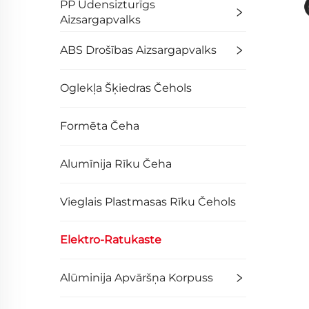
PP Ūdensizturīgs
Aizsargapvalks
ABS Drošības Aizsargapvalks
Oglekļa Šķiedras Čehols
Formēta Čeha
Alumīnija Rīku Čeha
Vieglais Plastmasas Rīku Čehols
Elektro-Ratukaste
Alūminija Apvāršņa Korpuss