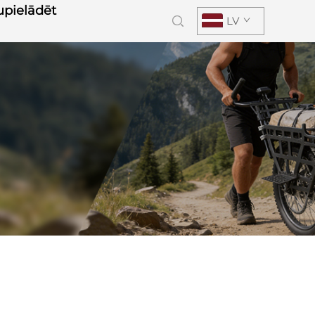
upielādēt
LV