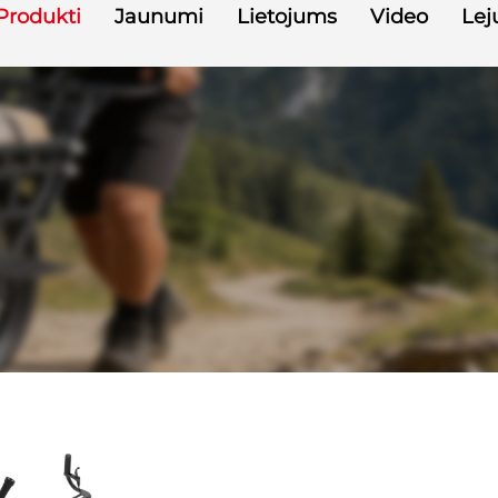
Produkti
Jaunumi
Lietojums
Video
Lej