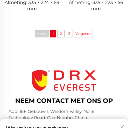
Afmeting: 335 × 224 × 59
Afmeting: 335 × 223 × 56
mm
mm
Vorige
1
2
3
Volgende
NEEM CONTACT MET ONS OP
Add: 18F Gebouw 1, Wisdom Valley, No.18
Technology Road, Cixi, Ningbo, China
Tel:
+86-574-23660321