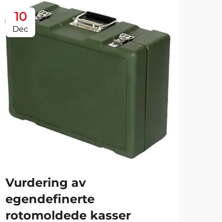
10
1
Dec
De
Vurdering av
Ti
egendefinerte
ka
rotomoldede kasser
In