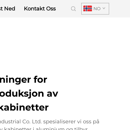
st Ned
Kontakt Oss
NO
ninger for
roduksjon av
abinetter
trial Co. Ltd. spesialiserer vi oss på
v kabinetter i aluminium og tilbyr