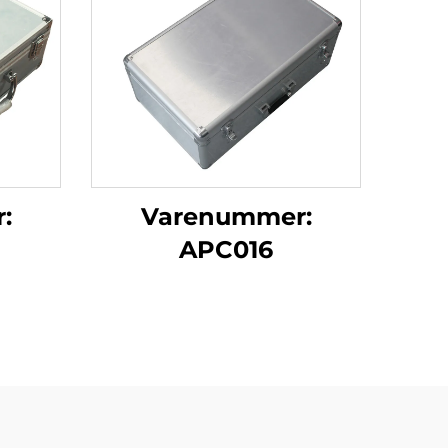
:
Varenummer:
APC016