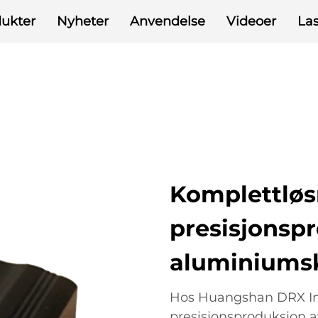
ukter
Nyheter
Anvendelse
Videoer
La
Komplettløs
presisjonsp
aluminiumsk
Hos Huangshan DRX Indus
presisjonsproduksjon a