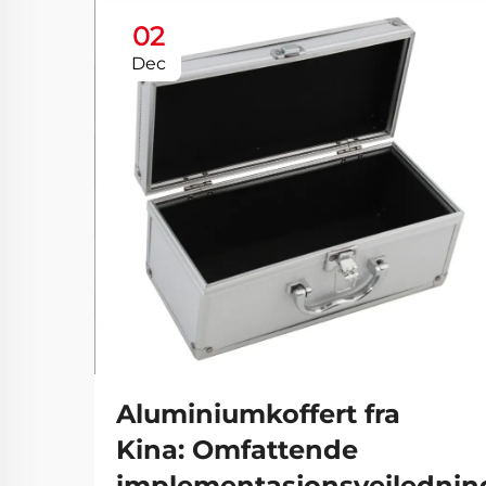
02
Dec
Aluminiumkoffert fra
Kina: Omfattende
implementasjonsveilednin