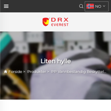
NO
Liten hylle
Forside
>
Produkter
>
PP Vannbestandig Beskyttelseshylle