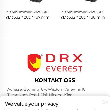
Varenummer: RPC1316
Varenummer: RPC1319
YD : 332 * 283 * 167 mm
YD : 332 * 283 * 188 mm
KONTAKT OSS
Adresse: Bygning 18F, Wisdom Valley, nr. 18
Technology Road, Cixi, Ningbo, Kina
Tel:
+86-574-23660321
We value your privacy
E-post:
[email protected]