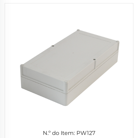
N.º do Item: PW127