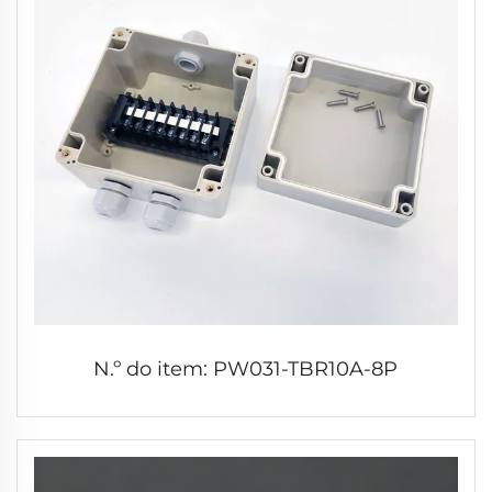
N.º do item: PW031-TBR10A-8P