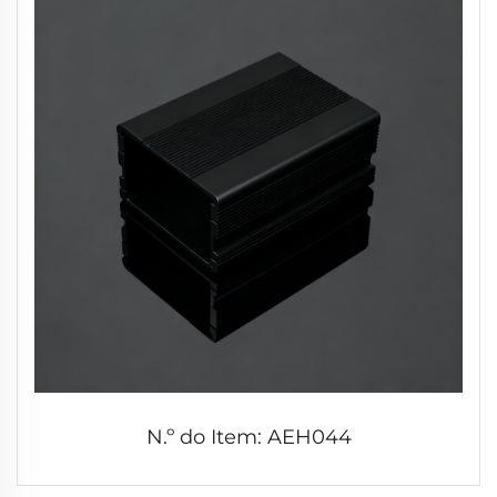
N.º do Item: AEH044