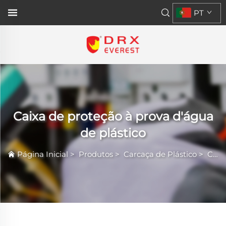
PT
Caixa de proteção à prova d'água
de plástico
Página Inicial
>
Produtos
>
Carcaça de Plástico
>
Caixa de proteção à prova d'água de plástico