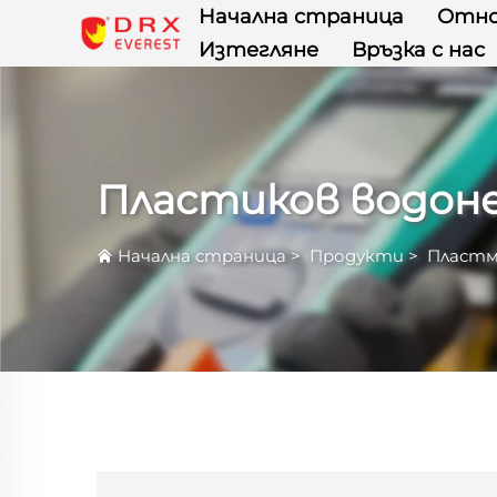
Начална страница
Отно
Изтегляне
Връзка с нас
Пластиков водон
Начална страница
>
Продукти
>
Пластм