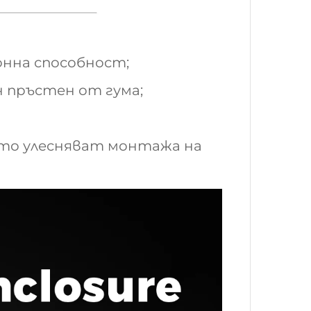
онна способност;
 пръстен от гума;
ито улесняват монтажа на