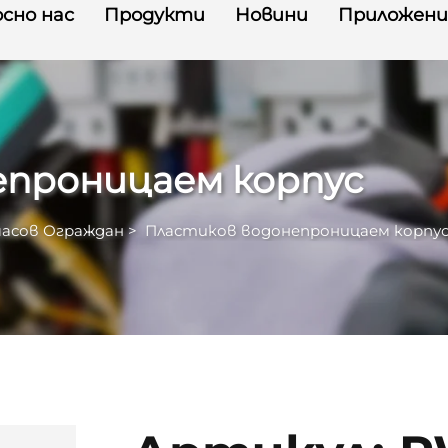
сно нас
Продукти
Новини
Приложени
епроницаем корпус
асов Ограждан
>
Пластиков водонепроницаем корпу