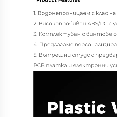
1. Водонепроницаем с клас н
2. Високопробивен ABS/PC с 
3. Комплектуван с винтове
4. Предлагаме персонализира
5. Вътрешни студс с предв
PCB платка и електронни у