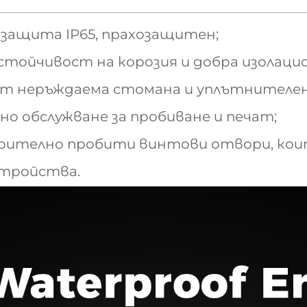
а защита IP65, прахозащитен;
устойчивост на корозия и добра изолаци
 от неръждаема стомана и уплътнителен
но обслужване за пробиване и печат;
арително пробити винтови отвори, ко
стройства.