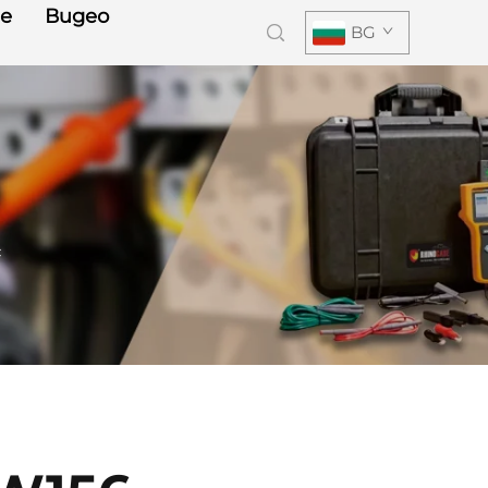
е
Видео
BG
с