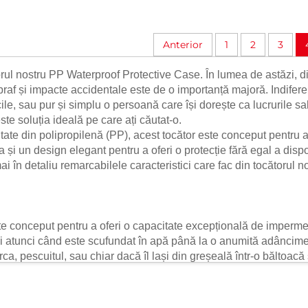
Anterior
1
2
3
torul nostru PP Waterproof Protective Case. În lumea de astăzi, d
af și impacte accidentale este de o importanță majoră. Indiferent
icile, sau pur și simplu o persoană care își dorește ca lucrurile sal
te soluția ideală pe care ați căutat-o.
litate din polipropilenă (PP), acest tocător este conceput pentru a
a și un design elegant pentru a oferi o protecție fără egal a dispo
i în detaliu remarcabilele caracteristici care fac din tocătorul
te conceput pentru a oferi o capacitate excepțională de imperme
r și atunci când este scufundat în apă până la o anumită adâncime
barca, pescuitul, sau chiar dacă îl lași din greșeală într-o băltoa
de în interiorul recipientului, păstrându-ți obiectele complet usca
e sau documente importante, poți avea liniștea sufletească știi