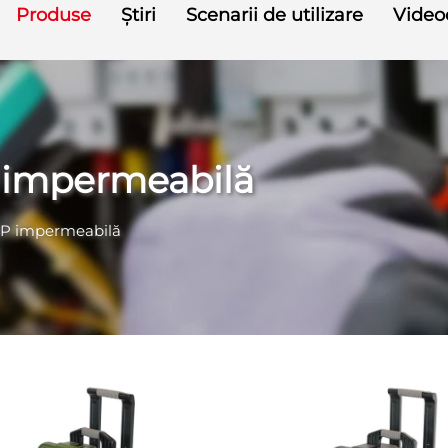
Produse
Știri
Scenarii de utilizare
Videoc
P impermeabilă
 PP impermeabilă