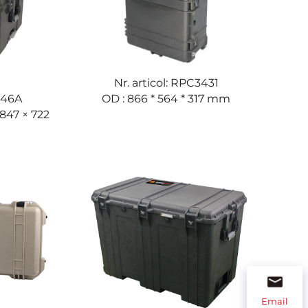
Nr. articol: RPC3431
346A
OD : 866 * 564 * 317 mm
847 × 722
Email