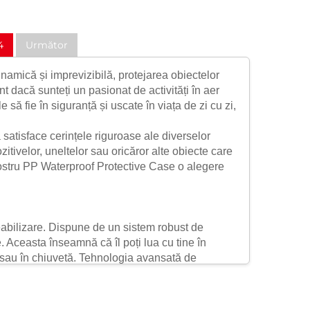
4
Următor
inamică și imprevizibilă, protejarea obiectelor
 dacă sunteți un pasionat de activități în aer
e să fie în siguranță și uscate în viața de zi cu zi,
 satisface cerințele riguroase ale diverselor
zitivelor, uneltelor sau oricăror alte obiecte care
 nostru PP Waterproof Protective Case o alegere
abilizare. Dispune de un sistem robust de
. Aceasta înseamnă că îl poți lua cu tine în
că sau în chiuvetă. Tehnologia avansată de
te și în siguranță. Indiferent dacă este vorba de
nd că sunt bine protejate împotriva daunelor