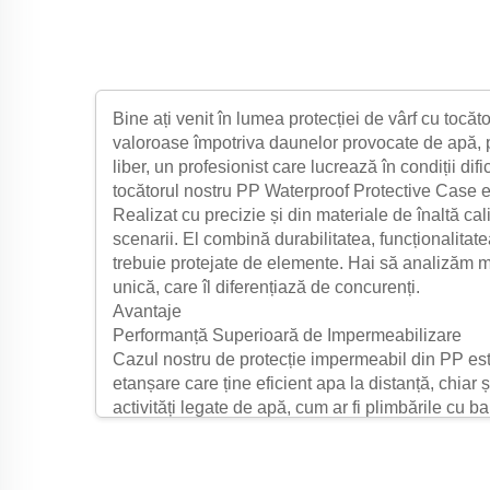
Bine ați venit în lumea protecției de vârf cu tocă
valoroase împotriva daunelor provocate de apă, pr
liber, un profesionist care lucrează în condiții dif
tocătorul nostru PP Waterproof Protective Case es
Realizat cu precizie și din materiale de înaltă ca
scenarii. El combină durabilitatea, funcționalitate
trebuie protejate de elemente. Hai să analizăm ma
unică, care îl diferențiază de concurenți.
Avantaje
Performanță Superioară de Impermeabilizare
Cazul nostru de protecție impermeabil din PP es
etanșare care ține eficient apa la distanță, chia
activități legate de apă, cum ar fi plimbările cu 
etanșare asigură faptul că niciun lichid nu pătrun
camera ta scumpă, dispozitive electronice delicat
cauzate de apă.