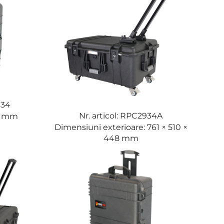
934
Nr. articol: RPC2934A
44 mm
Dimensiuni exterioare: 761 × 510 ×
448 mm