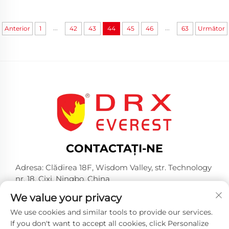
...
...
Anterior
1
42
43
44
45
46
63
Următor
CONTACTAȚI-NE
Adresa: Clădirea 18F, Wisdom Valley, str. Technology
nr. 18, Cixi, Ningbo, China
Tel:
+86-574-23660321
We value your privacy
E-mail:
[email protected]
We use cookies and similar tools to provide our services.
If you don't want to accept all cookies, click Personalize