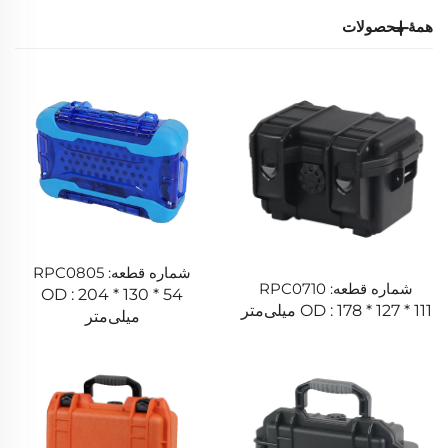
همهٔ محصولات
شماره قطعه: RPC0805
شماره قطعه: RPC0710
OD : 204 * 130 * 54
OD : 178 * 127 * 111 میلی‌متر
میلی‌متر