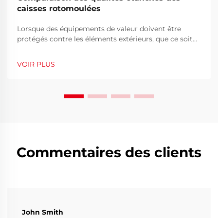
caisses rotomoulées
Lorsque des équipements de valeur doivent être
protégés contre les éléments extérieurs, que ce soit
sur un sentier de montagne difficile, un chantier
animé ou lors d'un transport maritime international,
VOIR PLUS
le choix des caisses de protection adéquates est
crucial. Parmi la diversité des procédés de fabrication,
le rotomoul...
Commentaires des clients
John Smith