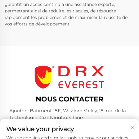
garantit un accès continu à une assistance experte,
permettant ainsi de réduire les risques, de résoudre
rapidement les problèmes et de maximiser la réussite de
vos efforts de développement.
NOUS CONTACTER
Ajouter : Bâtiment 18F, Wisdom Valley, 18, rue de la
Technologie, Cixi, Ningbo, Chine
Tél. :
+86-574-23660321
We value your privacy
E-mail :
[email protected]
We use cookies and similar tools to provide our services.