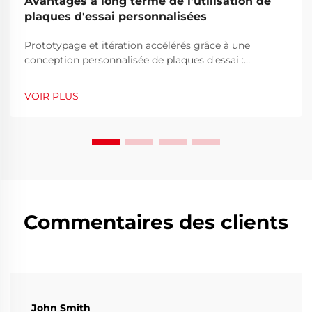
Avantages à long terme de l'utilisation de
plaques d'essai personnalisées
Prototypage et itération accélérés grâce à une
conception personnalisée de plaques d'essai :
comment des agencements modulaires réduisent les
erreurs de câblage et le temps de reconfiguration. Les
VOIR PLUS
plaques d'essai modulaires personnalisées
permettent une meilleure organisation des
composants grâce à leurs rails d'alimentation
intégrés et à des zones dédiées aux signaux...
Commentaires des clients
John Smith