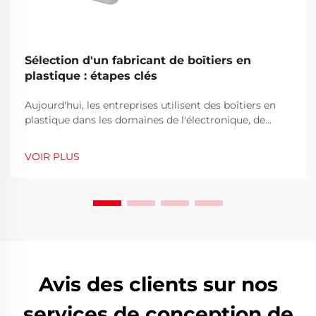
Sélection d'un fabricant de boîtiers en
plastique : étapes clés
Aujourd'hui, les entreprises utilisent des boîtiers en
plastique dans les domaines de l'électronique, de
l'instrumentation, des télécommunications et même
de l'exploration en plein air. Étant donné l'utilisation
VOIR PLUS
répandue des boîtiers en plastique sur le marché
actuel, choisir un fabricant fiable de boîtiers en
plastique est devenu une question commerciale et c...
Avis des clients sur nos
services de conception de