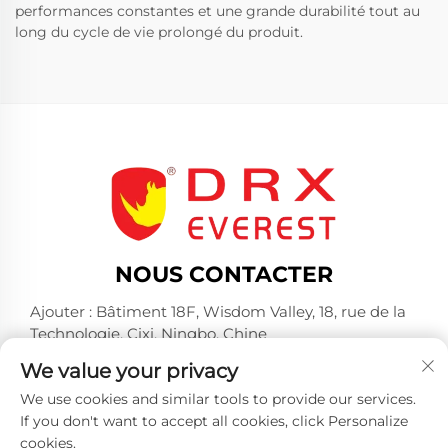
performances constantes et une grande durabilité tout au
long du cycle de vie prolongé du produit.
NOUS CONTACTER
Ajouter : Bâtiment 18F, Wisdom Valley, 18, rue de la
Technologie, Cixi, Ningbo, Chine
Tél. :
+86-574-23660321
We value your privacy
E-mail :
[email protected]
We use cookies and similar tools to provide our services.
If you don't want to accept all cookies, click Personalize
cookies.