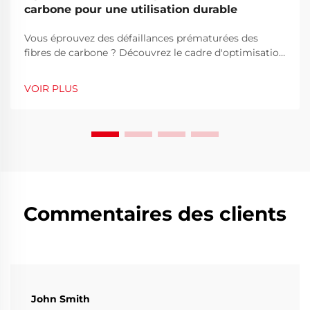
carbone pour une utilisation durable
Vous éprouvez des défaillances prématurées des
fibres de carbone ? Découvrez le cadre d'optimisation
en 5 étapes de DRX EVEREST pour les composants
aérospatiaux, automobiles et de défense. Améliorez la
VOIR PLUS
durée de vie, la fiabilité et le retour sur investissement
— demandez une consultation technique.
Commentaires des clients
John Smith