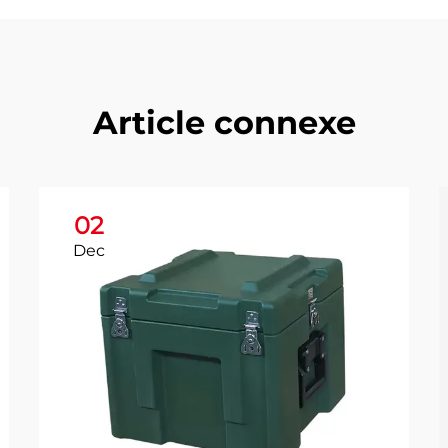
Article connexe
02
Dec