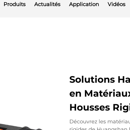
Produits
Actualités
Application
Vidéos
Solutions H
en Matériau
Housses Rig
Découvrez les matéria
rigides de Huangshan D