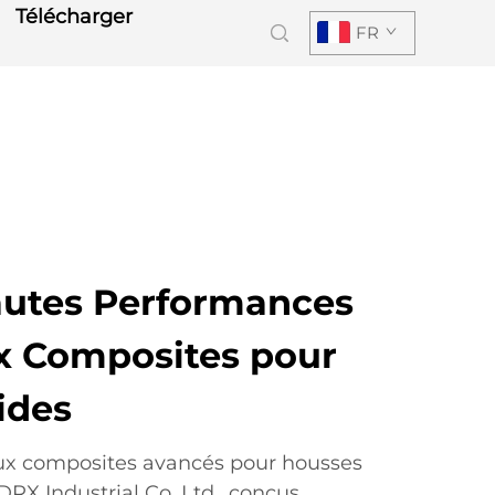
Télécharger
FR
autes Performances
x Composites pour
ides
ux composites avancés pour housses
RX Industrial Co. Ltd., conçus