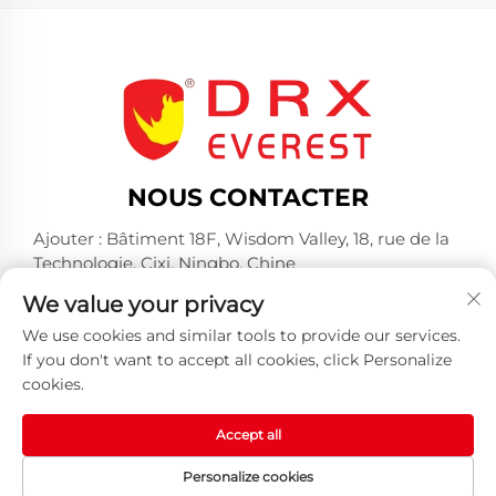
NOUS CONTACTER
Ajouter : Bâtiment 18F, Wisdom Valley, 18, rue de la
Technologie, Cixi, Ningbo, Chine
Tél. :
+86-574-23660321
We value your privacy
E-mail :
[email protected]
We use cookies and similar tools to provide our services.
If you don't want to accept all cookies, click Personalize
cookies.
Accept all
Tous droits réservés © 2025 par Huangshan DRX
Personalize cookies
Industrial Co., Ltd -
Politique de confidentialité