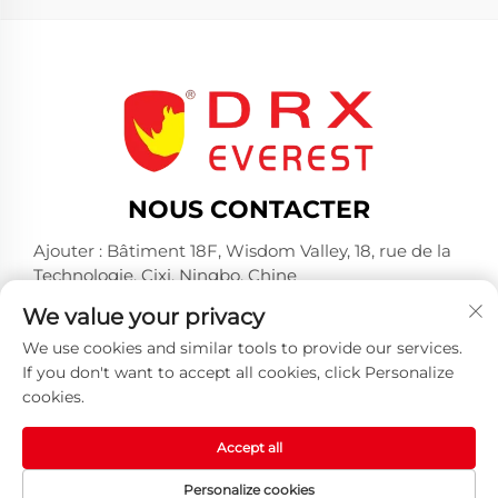
NOUS CONTACTER
Ajouter : Bâtiment 18F, Wisdom Valley, 18, rue de la
Technologie, Cixi, Ningbo, Chine
Tél. :
+86-574-23660321
We value your privacy
E-mail :
[email protected]
We use cookies and similar tools to provide our services.
If you don't want to accept all cookies, click Personalize
cookies.
Accept all
Tous droits réservés © 2025 par Huangshan DRX
Personalize cookies