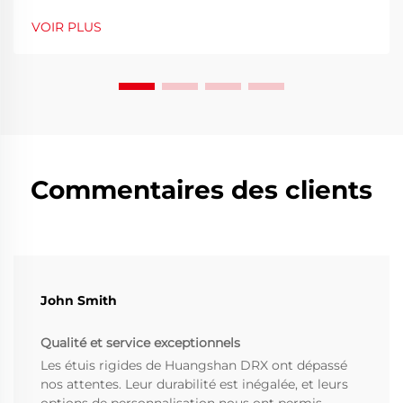
animé ou lors d'un transport maritime international,
VOIR PLUS
le choix des caisses de protection adéquates est
crucial. Parmi la diversité des procédés de fabrication,
le rotomoul...
Commentaires des clients
John Smith
Qualité et service exceptionnels
Les étuis rigides de Huangshan DRX ont dépassé
nos attentes. Leur durabilité est inégalée, et leurs