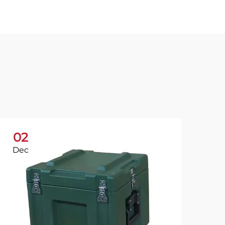
02
1
Dec
De