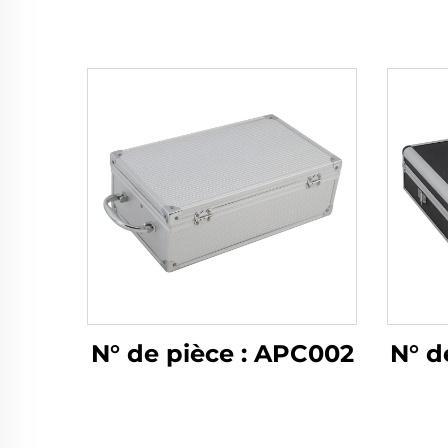
N° de pièce : APC002
N° d