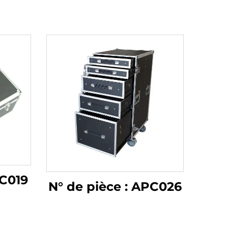
PC019
N° de pièce : APC026