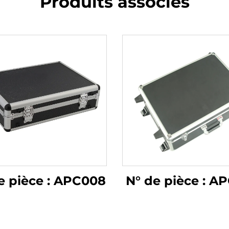
Produits associés
e pièce : APC008
N° de pièce : A