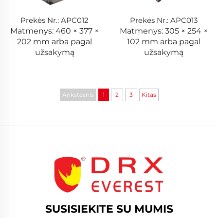
Prekės Nr.: APC012
Prekės Nr.: APC013
Matmenys: 460 × 377 ×
Matmenys: 305 × 254 ×
202 mm arba pagal
102 mm arba pagal
užsakymą
užsakymą
Ankstesnis
1
2
3
Kitas
SUSISIEKITE SU MUMIS