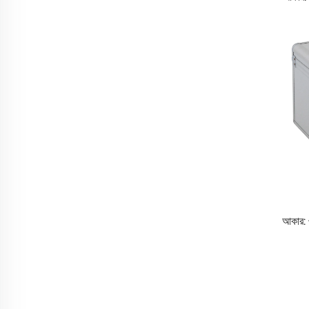
আকার: 