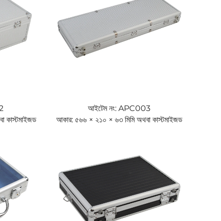
2
আইটেম নং: APC003
া কাস্টমাইজড
আকার: ৫৬৬ × ২১০ × ৬৩ মিমি অথবা কাস্টমাইজড