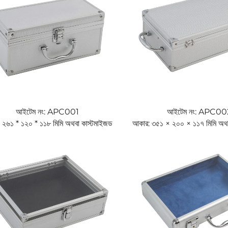
আইটেম নং: APC001
আইটেম নং: APC00
 ২৬১ * ১২০ * ১১৮ মিমি অথবা কাস্টমাইজড
আকার: ৩৫১ × ২০০ × ১১৭ মিমি অথব