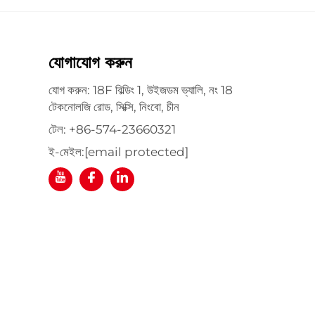
যোগাযোগ করুন
যোগ করুন: 18F বিল্ডিং 1, উইজডম ভ্যালি, নং 18
টেকনোলজি রোড, সিক্সি, নিংবো, চীন
টেল:
+86-574-23660321
ই-মেইল:
[email protected]