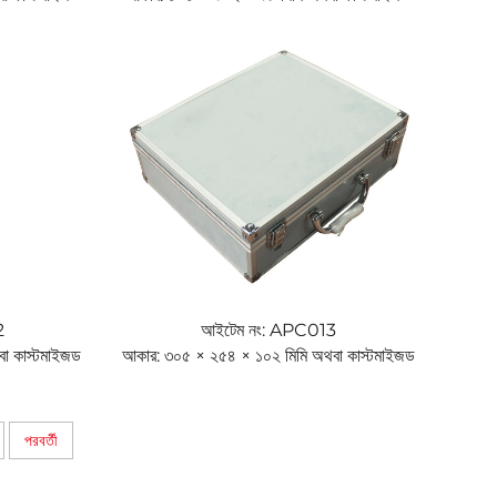
2
আইটেম নং: APC013
া কাস্টমাইজড
আকার: ৩০৫ × ২৫৪ × ১০২ মিমি অথবা কাস্টমাইজড
পরবর্তী