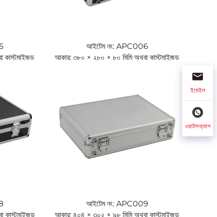
5
আইটেম নং: APC006
া কাস্টমাইজড
আকার: ৩৮০ × ২৮০ × ৮০ মিমি অথবা কাস্টমাইজড
ইমেইল
ওয়াটসঅ্যাপ
8
আইটেম নং: APC009
া কাস্টমাইজড
আকার: ৪০৪ × ৩০২ × ৯৮ মিমি অথবা কাস্টমাইজড