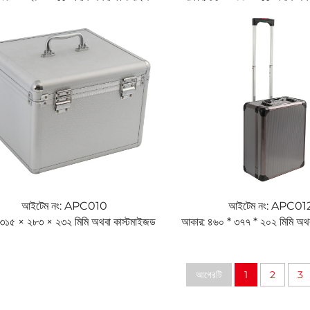
আইটেম নং: APC010
আইটেম নং: APC01
৩১৫ × ২৮৩ × ২৩২ মিমি অথবা কাস্টমাইজড
আকার: ৪৬০ * ৩৭৭ * ২০২ মিমি অথব
আগেরটি
1
2
3