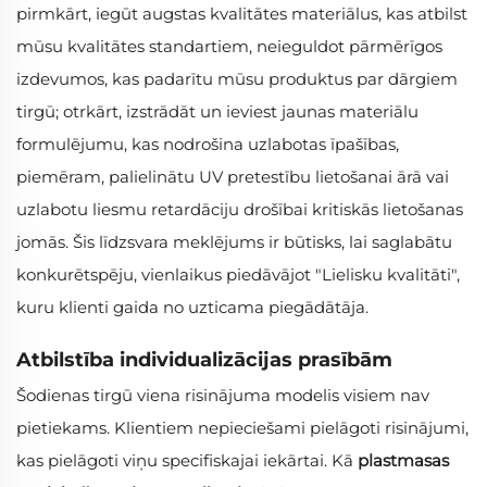
pirmkārt, iegūt augstas kvalitātes materiālus, kas atbilst
mūsu kvalitātes standartiem, neieguldot pārmērīgos
izdevumos, kas padarītu mūsu produktus par dārgiem
tirgū; otrkārt, izstrādāt un ieviest jaunas materiālu
formulējumu, kas nodrošina uzlabotas īpašības,
piemēram, palielinātu UV pretestību lietošanai ārā vai
uzlabotu liesmu retardāciju drošībai kritiskās lietošanas
jomās. Šis līdzsvara meklējums ir būtisks, lai saglabātu
konkurētspēju, vienlaikus piedāvājot "Lielisku kvalitāti",
kuru klienti gaida no uzticama piegādātāja.
Atbilstība individualizācijas prasībām
Šodienas tirgū viena risinājuma modelis visiem nav
pietiekams. Klientiem nepieciešami pielāgoti risinājumi,
kas pielāgoti viņu specifiskajai iekārtai. Kā
plastmasas