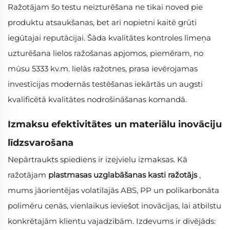
Ražotājam šo testu neizturēšana ne tikai noved pie
produktu atsaukšanas, bet arī nopietni kaitē grūti
iegūtajai reputācijai. Šāda kvalitātes kontroles līmeņa
uzturēšana lielos ražošanas apjomos, piemēram, no
mūsu 5333 kv.m. lielās ražotnes, prasa ievērojamas
investīcijas modernās testēšanas iekārtās un augsti
kvalificētā kvalitātes nodrošināšanas komandā.
Izmaksu efektivitātes un materiālu inovāciju
līdzsvarošana
Nepārtraukts spiediens ir izejvielu izmaksas. Kā
ražotājam
plastmasas uzglabāšanas kasti ražotājs
,
mums jāorientējas volatīlajās ABS, PP un polikarbonāta
polimēru cenās, vienlaikus ieviešot inovācijas, lai atbilstu
konkrētajām klientu vajadzībām. Izdevums ir divējāds: