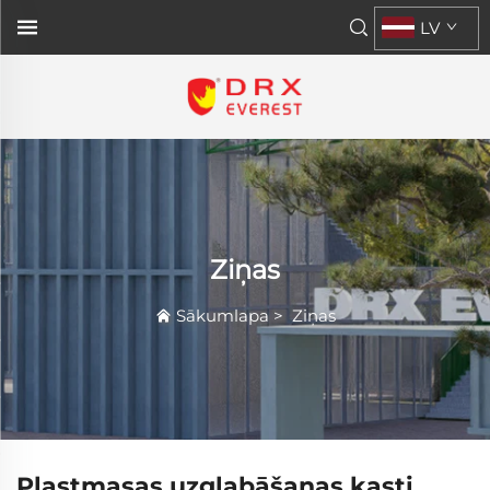
LV
Ziņas
Sākumlapa
>
Ziņas
Plastmasas uzglabāšanas kasti