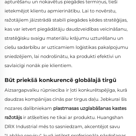
apturēšanu un nokavētus piegādes termiņus, tieši
ietekmējot klientu apmierinātību. Lai to novērstu,
ražotājiem jāizstrādā stabili piegādes ķēdes stratēģijas,
kas var ietvert piegādātāju daudzveidības veicināšanu,
stratēģisku svaigu materiālu krājumu uzturēšanu un
ciešu sadarbību ar uzticamiem loģistikas pakalpojumu
sniedzējiem, lai nodrošinātu, ka produkti efektīvi un
savlaicīgi nonāk pie klientiem.
Būt priekšā konkurencē globālajā tirgū
Aizsargapvalku rūpniecība ir ļoti konkurētspējīga, kurā
daudzas kompānijas cīnās par tirgus daļu. Jebkurai šīs
nozares dalībniekam
plastmasas uzglabāšanas kastes
ražotājs
ir atšķelties ne tikai ar produktu. Huangshan
DRX Industrial mēs to sasniedzam, akcentējot savu
"Labāko servisu", kurā ietilpst profesionāla pārdošanas