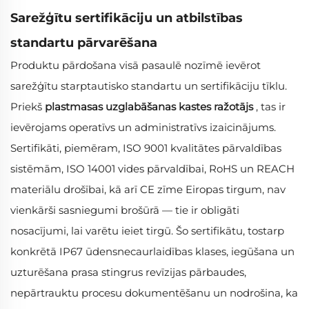
Sarežģītu sertifikāciju un atbilstības
standartu pārvarēšana
Produktu pārdošana visā pasaulē nozīmē ievērot
sarežģītu starptautisko standartu un sertifikāciju tīklu.
Priekš
plastmasas uzglabāšanas kastes ražotājs
, tas ir
ievērojams operatīvs un administratīvs izaicinājums.
Sertifikāti, piemēram, ISO 9001 kvalitātes pārvaldības
sistēmām, ISO 14001 vides pārvaldībai, RoHS un REACH
materiālu drošībai, kā arī CE zīme Eiropas tirgum, nav
vienkārši sasniegumi brošūrā — tie ir obligāti
nosacījumi, lai varētu ieiet tirgū. Šo sertifikātu, tostarp
konkrētā IP67 ūdensnecaurlaidības klases, iegūšana un
uzturēšana prasa stingrus revīzijas pārbaudes,
nepārtrauktu procesu dokumentēšanu un nodrošina, ka