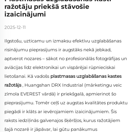
ražotāju priekšā stāvošie
izaicinājumi
2025-12-11
Ilgstošu, uzticamu un izmaksu efektīvu uzglabāšanas
risinājumu pieprasījums ir augstāks nekā jebkad,
aptverot nozares – sākot no profesionālās fotogrāfijas un
aviācijas līdz elektronikai un vispārējai rūpnieciskai
lietošanai. Kā vadošs
plastmasas uzglabāšanas kastes
ražotājs
, Huangshan DRX Industrial (mārketingu veic
zīmola EVEREST vārdā) ir priekšgalā, apmierinot šo
pieprasījumu. Tomēr ceļš uz augstas kvalitātes produktu
piegādi ir klāts ar ievērojamiem izaicinājumiem. Šis
raksts iedziļinās galvenajos šķēršļos, kurus ražotājiem
šajā nozarē ir jāpāvar, lai gūtu panākumus