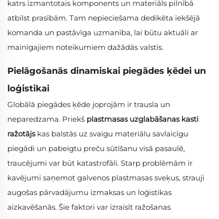
katrs izmantotais komponents un materiāls pilnībā
atbilst prasībām. Tam nepieciešama dedikēta iekšējā
komanda un pastāvīga uzmanība, lai būtu aktuāli ar
mainīgajiem noteikumiem dažādās valstīs.
Pielāgošanās dinamiskai piegādes ķēdei un
loģistikai
Globālā piegādes ķēde joprojām ir trausla un
neparedzama. Priekš
plastmasas uzglabāšanas kasti
ražotājs
kas balstās uz svaigu materiālu savlaicīgu
piegādi un pabeigtu preču sūtīšanu visā pasaulē,
traucējumi var būt katastrofāli. Starp problēmām ir
kavējumi saņemot galvenos plastmasas sveķus, strauji
augošas pārvadājumu izmaksas un loģistikas
aizkavēšanās. Šie faktori var izraisīt ražošanas