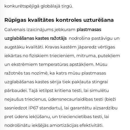
konkurētspējīgā globālajā tirgū.
Rūpīgas kvalitātes kontroles uzturēšana
Galvenais izaicinājums jebkuram
plastmasas
uzglabāšanas kastes ražotājs
​ nodrošina pastāvīgu un
augstāku kvalitāti. Kravas kastēm jāparedz vērtīgas
iekārtas no fiziskiem triecieniem, mitruma, putekļiem
un ekstrēmiem temperatūras apstākļiem. Mūsu
ražotnēs tas nozīmē, ka katrs mūsu plastmasas
uzglabāšanas kastes sērija tiek pakļauta stingrai
pārbaudei. Tajā ietilpst kritiena testi, lai simulētu
nejaušus triecienus, ūdensnecaurlaidības testi (bieži
sasniedzot IP67 standartu), lai garantētu aizsardzību
pret ūdens iekļūšanu, un trieciencietības testi, lai
nodrošinātu iekšējās amortizācijas efektivitāti.