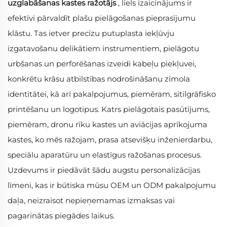
uzglabāšanas kastes ražotājs
, liels izaicinājums ir
efektīvi pārvaldīt plašu pielāgošanas pieprasījumu
klāstu. Tas ietver precīzu putuplasta iekļūvju
izgatavošanu delikātiem instrumentiem, pielāgotu
urbšanas un perforēšanas izveidi kabeļu piekļuvei,
konkrētu krāsu atbilstības nodrošināšanu zīmola
identitātei, kā arī pakalpojumus, piemēram, sitilgrāfisko
printēšanu un logotipus. Katrs pielāgotais pasūtījums,
piemēram, dronu rīku kastes un aviācijas aprīkojuma
kastes, ko mēs ražojam, prasa atsevišķu inženierdarbu,
speciālu aparatūru un elastīgus ražošanas procesus.
Uzdevums ir piedāvāt šādu augstu personalizācijas
līmeni, kas ir būtiska mūsu OEM un ODM pakalpojumu
daļa, neizraisot nepieņemamas izmaksas vai
pagarinātas piegādes laikus.