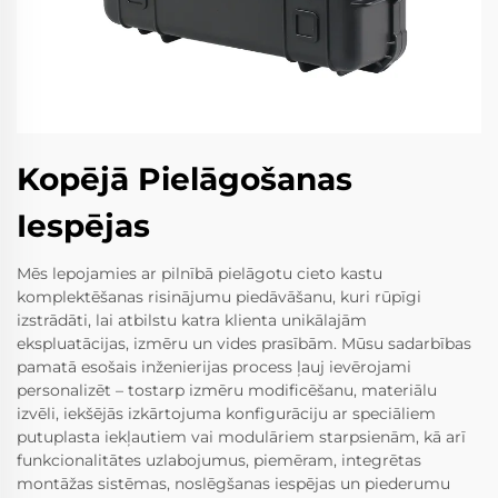
Kopējā Pielāgošanas
Iespējas
Mēs lepojamies ar pilnībā pielāgotu cieto kastu
komplektēšanas risinājumu piedāvāšanu, kuri rūpīgi
izstrādāti, lai atbilstu katra klienta unikālajām
ekspluatācijas, izmēru un vides prasībām. Mūsu sadarbības
pamatā esošais inženierijas process ļauj ievērojami
personalizēt – tostarp izmēru modificēšanu, materiālu
izvēli, iekšējās izkārtojuma konfigurāciju ar speciāliem
putuplasta iekļautiem vai modulāriem starpsienām, kā arī
funkcionalitātes uzlabojumus, piemēram, integrētas
montāžas sistēmas, noslēgšanas iespējas un piederumu