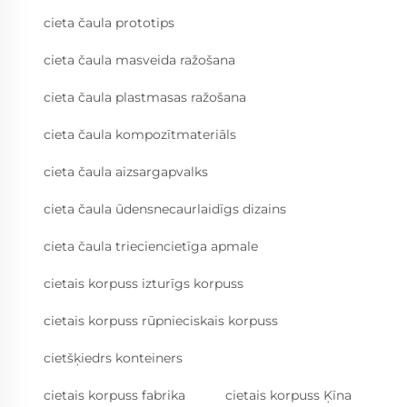
cieta čaula prototips
cieta čaula masveida ražošana
cieta čaula plastmasas ražošana
cieta čaula kompozītmateriāls
cieta čaula aizsargapvalks
cieta čaula ūdensnecaurlaidīgs dizains
cieta čaula trieciencietīga apmale
cietais korpuss izturīgs korpuss
cietais korpuss rūpnieciskais korpuss
cietšķiedrs konteiners
cietais korpuss fabrika
cietais korpuss Ķīna