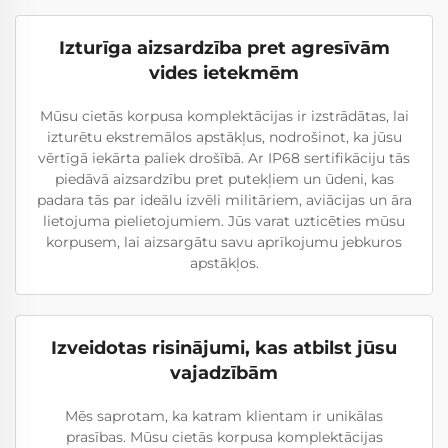
Izturīga aizsardzība pret agresīvām
vides ietekmēm
Mūsu cietās korpusa komplektācijas ir izstrādātas, lai
izturētu ekstremālos apstākļus, nodrošinot, ka jūsu
vērtīgā iekārta paliek drošībā. Ar IP68 sertifikāciju tās
piedāvā aizsardzību pret putekļiem un ūdeni, kas
padara tās par ideālu izvēli militāriem, aviācijas un āra
lietojuma pielietojumiem. Jūs varat uzticēties mūsu
korpusem, lai aizsargātu savu aprīkojumu jebkuros
apstākļos.
Izveidotas risinājumi, kas atbilst jūsu
vajadzībām
Mēs saprotam, ka katram klientam ir unikālas
prasības. Mūsu cietās korpusa komplektācijas