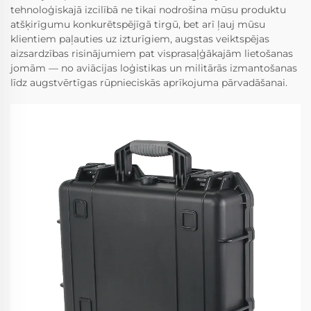
tehnoloģiskajā izcilībā ne tikai nodrošina mūsu produktu
atšķirīgumu konkurētspējīgā tirgū, bet arī ļauj mūsu
klientiem paļauties uz izturīgiem, augstas veiktspējas
aizsardzības risinājumiem pat visprasaļģākajām lietošanas
jomām — no aviācijas loģistikas un militārās izmantošanas
līdz augstvērtīgas rūpnieciskās aprīkojuma pārvadāšanai.