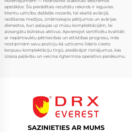
novērtējumiem — nodrošinot stabilitāti ekstrēmos
apstākļos. Šis pierādītais rezultātu rekords ir ieguvies
klientu uzticību dažādās nozarēs, tai skaitā aviācijā,
raidīšanas medijos, zinātniskajos pētījumos un avārijas
dienestos, kuri paļaujas uz mūsu komplektācijām, lai
aizsargātu būtiskus aktīvus. Apvienojot sertificētu kvalitāti
ar nepārtrauktu pētniecības un attīstības progresu, mēs
nostiprinām savu pozīciju kā uzticams līderis ciesto
korpusu komplektāciju tirgū, piedāvājot risinājumus, kas
izraisa paļāvību un veicina ilgtermiņa operatīvo panākumu.
SAZINIETIES AR MUMS