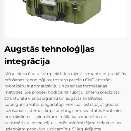
Augstās tehnoloģijas
integrācija
Mūsu cieto čaulu komplekti tiek ražoti, izmantojot jaunākās
ražošanas tehnoloģijas, tostarp precīzu CNC apstrādi,
robotizētu automatizāciju un precīzas formēšanas
metodes. Šie procesi nodrošina rūpīgu izmēru precizitāti,
strukturālu viendabīgumu un augstas kvalitātes
pabeigumu katrā piegādātajā vienībā. Iestrādājot gudras
ražošanas sistēmas kopā ar stingriem kvalitātes kontroles
protokoliem — piemēram, reāllaika uzraudzību un
automātisku inspekciju — mēs minimizējam defektus un
uzlabojam produkta uzticamību. Šī ieguldījuma