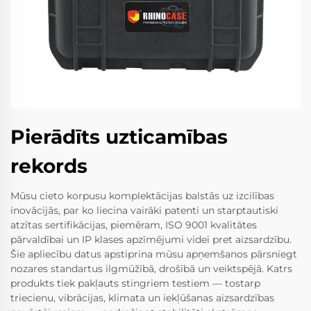
Pierādīts uzticamības
rekords
Mūsu cieto korpusu komplektācijas balstās uz izcilības
inovācijās, par ko liecina vairāki patenti un starptautiski
atzītas sertifikācijas, piemēram, ISO 9001 kvalitātes
pārvaldībai un IP klases apzīmējumi videi pret aizsardzību.
Šie apliecību datus apstiprina mūsu apņemšanos pārsniegt
nozares standartus ilgmūžībā, drošībā un veiktspējā. Katrs
produkts tiek pakļauts stingriem testiem — tostarp
triecienu, vibrācijas, klimata un iekļūšanas aizsardzības