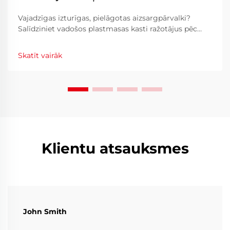
Vajadzīgas izturīgas, pielāgotas aizsargpārvalki?
Salīdziniet vadošos plastmasas kasti ražotājus pēc
materiāliem, IP klasifikācijas, putuplasta pielāgošanas
un sertifikācijām. Atrast savu ideālo piegādātāju jau
Skatīt vairāk
šodien.
Klientu atsauksmes
John Smith