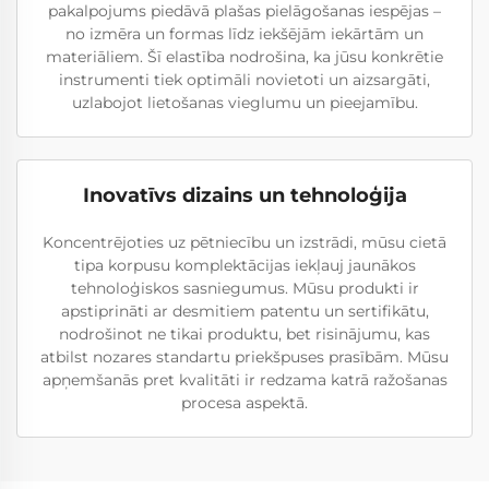
pakalpojums piedāvā plašas pielāgošanas iespējas –
no izmēra un formas līdz iekšējām iekārtām un
materiāliem. Šī elastība nodrošina, ka jūsu konkrētie
instrumenti tiek optimāli novietoti un aizsargāti,
uzlabojot lietošanas vieglumu un pieejamību.
Inovatīvs dizains un tehnoloģija
Koncentrējoties uz pētniecību un izstrādi, mūsu cietā
tipa korpusu komplektācijas iekļauj jaunākos
tehnoloģiskos sasniegumus. Mūsu produkti ir
apstiprināti ar desmitiem patentu un sertifikātu,
nodrošinot ne tikai produktu, bet risinājumu, kas
atbilst nozares standartu priekšpuses prasībām. Mūsu
apņemšanās pret kvalitāti ir redzama katrā ražošanas
procesa aspektā.