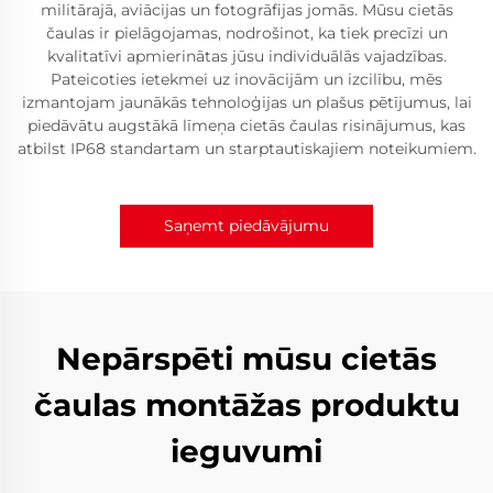
militārajā, aviācijas un fotogrāfijas jomās. Mūsu cietās
čaulas ir pielāgojamas, nodrošinot, ka tiek precīzi un
kvalitatīvi apmierinātas jūsu individuālās vajadzības.
Pateicoties ietekmei uz inovācijām un izcilību, mēs
izmantojam jaunākās tehnoloģijas un plašus pētījumus, lai
piedāvātu augstākā līmeņa cietās čaulas risinājumus, kas
atbilst IP68 standartam un starptautiskajiem noteikumiem.
Saņemt piedāvājumu
Nepārspēti mūsu cietās
čaulas montāžas produktu
ieguvumi