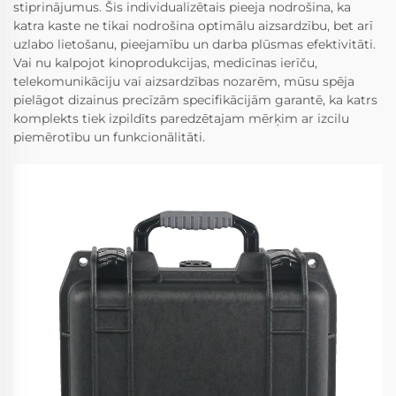
stiprinājumus. Šis individualizētais pieeja nodrošina, ka
katra kaste ne tikai nodrošina optimālu aizsardzību, bet arī
uzlabo lietošanu, pieejamību un darba plūsmas efektivitāti.
Vai nu kalpojot kinoprodukcijas, medicīnas ierīču,
telekomunikāciju vai aizsardzības nozarēm, mūsu spēja
pielāgot dizainus precīzām specifikācijām garantē, ka katrs
komplekts tiek izpildīts paredzētajam mērķim ar izcilu
piemērotību un funkcionālitāti.