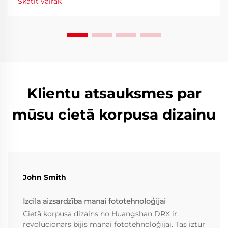
Skatīt vairāk
patērētāju preferences un nozares...
Klientu atsauksmes par
mūsu cietā korpusa dizainu
John Smith
Izcila aizsardzība manai fototehnoloģijai
Cietā korpusa dizains no Huangshan DRX ir
revolucionārs bijis manai fototehnoloģijai. Tas iztur