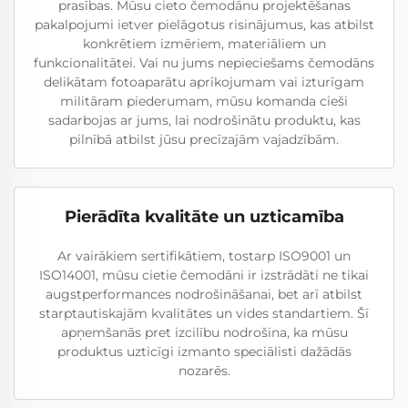
prasības. Mūsu cieto čemodānu projektēšanas
pakalpojumi ietver pielāgotus risinājumus, kas atbilst
konkrētiem izmēriem, materiāliem un
funkcionalitātei. Vai nu jums nepieciešams čemodāns
delikātam fotoaparātu aprīkojumam vai izturīgam
militāram piederumam, mūsu komanda cieši
sadarbojas ar jums, lai nodrošinātu produktu, kas
pilnībā atbilst jūsu precīzajām vajadzībām.
Pierādīta kvalitāte un uzticamība
Ar vairākiem sertifikātiem, tostarp ISO9001 un
ISO14001, mūsu cietie čemodāni ir izstrādāti ne tikai
augstperformances nodrošināšanai, bet arī atbilst
starptautiskajām kvalitātes un vides standartiem. Šī
apņemšanās pret izcilību nodrošina, ka mūsu
produktus uzticīgi izmanto speciālisti dažādās
nozarēs.