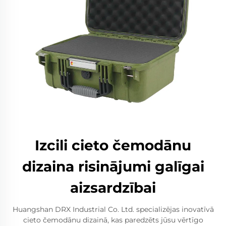
Izcili cieto čemodānu
dizaina risinājumi galīgai
aizsardzībai
Huangshan DRX Industrial Co. Ltd. specializējas inovatīvā
cieto čemodānu dizainā, kas paredzēts jūsu vērtīgo