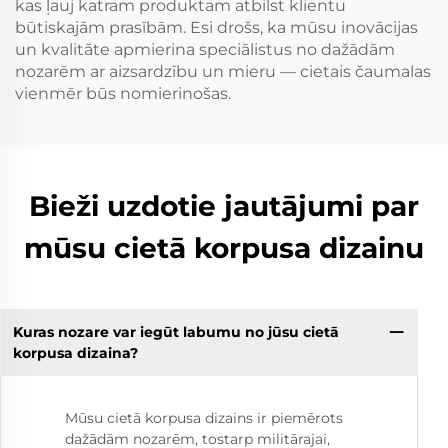
kas ļauj katram produktam atbilst klientu
būtiskajām prasībām. Esi drošs, ka mūsu inovācijas
un kvalitāte apmierina speciālistus no dažādām
nozarēm ar aizsardzību un mieru — cietais čaumalas
vienmēr būs nomierinošas.
Bieži uzdotie jautājumi par
mūsu cietā korpusa dizainu
Kuras nozare var iegūt labumu no jūsu cietā
korpusa dizaina?
Mūsu cietā korpusa dizains ir piemērots
dažādām nozarēm, tostarp militārajai,