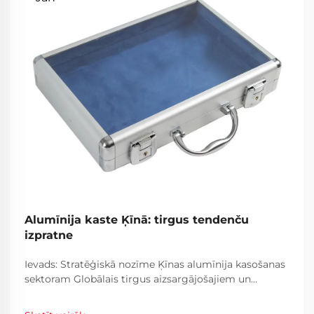
Alumīnija kaste Ķīnā: tirgus tendenču
izpratne
Ievads: Stratēģiskā nozīme Ķīnas alumīnija kasošanas
sektoram Globālais tirgus aizsargājošajiem un
speciālajiem korpusa risinājumiem pastāvīgi attīstās,
to virzot tehnoloģiskais progress, mainīgas