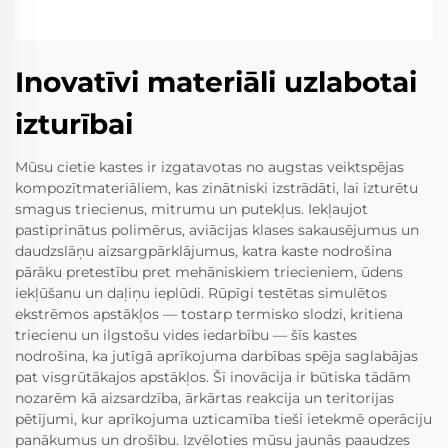
Inovatīvi materiāli uzlabotai
izturībai
Mūsu cietie kastes ir izgatavotas no augstas veiktspējas
kompozītmateriāliem, kas zinātniski izstrādāti, lai izturētu
smagus triecienus, mitrumu un putekļus. Iekļaujot
pastiprinātus polimērus, aviācijas klases sakausējumus un
daudzslāņu aizsargpārklājumus, katra kaste nodrošina
pārāku pretestību pret mehāniskiem triecieniem, ūdens
iekļūšanu un daļiņu ieplūdi. Rūpīgi testētas simulētos
ekstrēmos apstākļos — tostarp termisko slodzi, kritiena
triecienu un ilgstošu vides iedarbību — šīs kastes
nodrošina, ka jutīgā aprīkojuma darbības spēja saglabājas
pat visgrūtākajos apstākļos. Šī inovācija ir būtiska tādām
nozarēm kā aizsardzība, ārkārtas reakcija un teritorijas
pētījumi, kur aprīkojuma uzticamība tieši ietekmē operāciju
panākumus un drošību. Izvēloties mūsu jaunās paaudzes