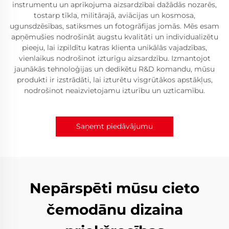
instrumentu un aprīkojuma aizsardzībai dažādās nozarēs,
tostarp tīkla, militārajā, aviācijas un kosmosa,
ugunsdzēsības, satiksmes un fotogrāfijas jomās. Mēs esam
apņēmušies nodrošināt augstu kvalitāti un individualizētu
pieeju, lai izpildītu katras klienta unikālās vajadzības,
vienlaikus nodrošinot izturīgu aizsardzību. Izmantojot
jaunākās tehnoloģijas un dedikētu R&D komandu, mūsu
produkti ir izstrādāti, lai izturētu visgrūtākos apstākļus,
nodrošinot neaizvietojamu izturību un uzticamību.
Saņemt piedāvājumu
Nepārspēti mūsu cieto
čemodānu dizaina