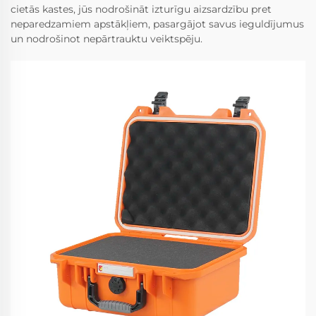
cietās kastes, jūs nodrošināt izturīgu aizsardzību pret
neparedzamiem apstākļiem, pasargājot savus ieguldījumus
un nodrošinot nepārtrauktu veiktspēju.