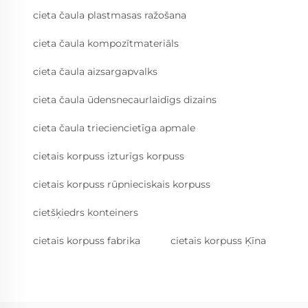
cieta čaula plastmasas ražošana
cieta čaula kompozītmateriāls
cieta čaula aizsargapvalks
cieta čaula ūdensnecaurlaidīgs dizains
cieta čaula trieciencietīga apmale
cietais korpuss izturīgs korpuss
cietais korpuss rūpnieciskais korpuss
cietšķiedrs konteiners
cietais korpuss fabrika
cietais korpuss Ķīna