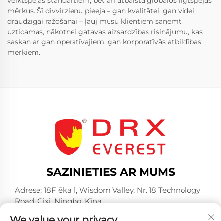
veiktspējas standartiem, bet arī atbalsta globālos ilgtspējas
mērķus. Šī divvirzienu pieeja – gan kvalitātei, gan videi
draudzīgai ražošanai – ļauj mūsu klientiem saņemt
uzticamas, nākotnei gatavas aizsardzības risinājumu, kas
saskan ar gan operatīvajiem, gan korporatīvās atbildības
mērķiem.
SAZINIETIES AR MUMS
Adrese: 18F ēka 1, Wisdom Valley, Nr. 18 Technology
Road, Cixi, Ningbo, Ķīna
Tālrunis:
+86-574-23660321
We value your privacy