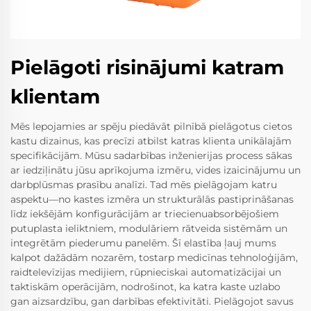
Pielāgoti risinājumi katram
klientam
Mēs lepojamies ar spēju piedāvāt pilnībā pielāgotus cietos
kastu dizainus, kas precīzi atbilst katras klienta unikālajām
specifikācijām. Mūsu sadarbības inženierijas process sākas
ar iedziļinātu jūsu aprīkojuma izmēru, vides izaicinājumu un
darbplūsmas prasību analīzi. Tad mēs pielāgojam katru
aspektu—no kastes izmēra un strukturālās pastiprināšanas
līdz iekšējām konfigurācijām ar triecienuabsorbējošiem
putuplasta ieliktniem, modulāriem rātveida sistēmām un
integrētām piederumu panelēm. Šī elastība ļauj mums
kalpot dažādām nozarēm, tostarp medicīnas tehnoloģijām,
raidtelevīzijas medijiem, rūpnieciskai automatizācijai un
taktiskām operācijām, nodrošinot, ka katra kaste uzlabo
gan aizsardzību, gan darbības efektivitāti. Pielāgojot savus