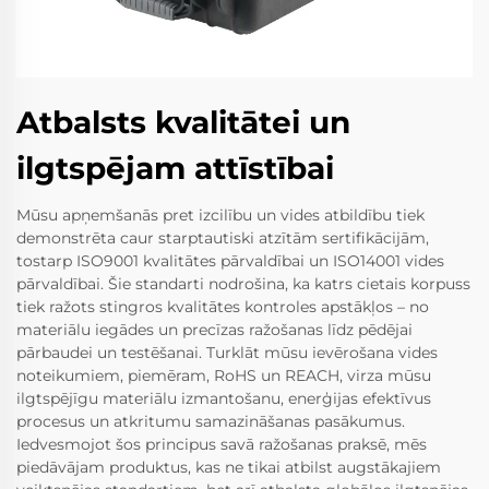
Atbalsts kvalitātei un
ilgtspējam attīstībai
Mūsu apņemšanās pret izcilību un vides atbildību tiek
demonstrēta caur starptautiski atzītām sertifikācijām,
tostarp ISO9001 kvalitātes pārvaldībai un ISO14001 vides
pārvaldībai. Šie standarti nodrošina, ka katrs cietais korpuss
tiek ražots stingros kvalitātes kontroles apstākļos – no
materiālu iegādes un precīzas ražošanas līdz pēdējai
pārbaudei un testēšanai. Turklāt mūsu ievērošana vides
noteikumiem, piemēram, RoHS un REACH, virza mūsu
ilgtspējīgu materiālu izmantošanu, enerģijas efektīvus
procesus un atkritumu samazināšanas pasākumus.
Iedvesmojot šos principus savā ražošanas praksē, mēs
piedāvājam produktus, kas ne tikai atbilst augstākajiem