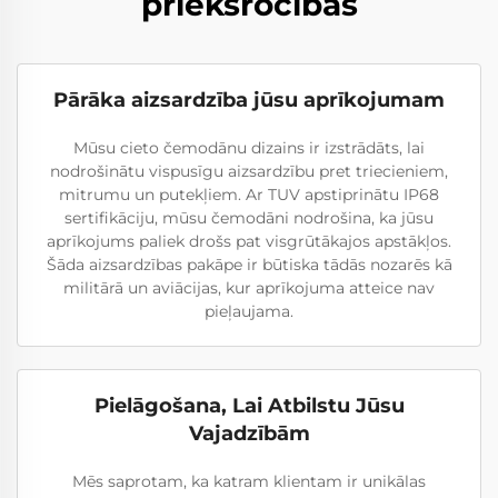
priekšrocības
Pārāka aizsardzība jūsu aprīkojumam
Mūsu cieto čemodānu dizains ir izstrādāts, lai
nodrošinātu vispusīgu aizsardzību pret triecieniem,
mitrumu un putekļiem. Ar TUV apstiprinātu IP68
sertifikāciju, mūsu čemodāni nodrošina, ka jūsu
aprīkojums paliek drošs pat visgrūtākajos apstākļos.
Šāda aizsardzības pakāpe ir būtiska tādās nozarēs kā
militārā un aviācijas, kur aprīkojuma atteice nav
pieļaujama.
Pielāgošana, Lai Atbilstu Jūsu
Vajadzībām
Mēs saprotam, ka katram klientam ir unikālas