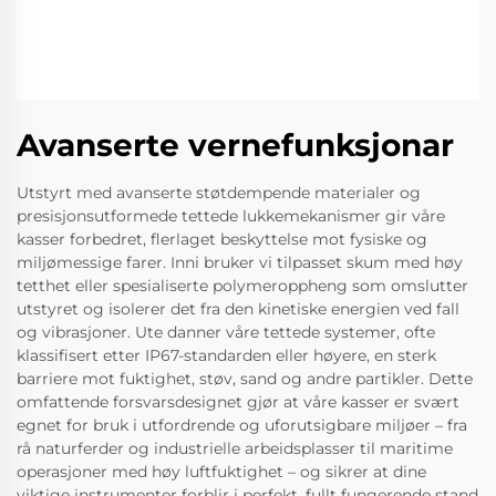
Avanserte vernefunksjonar
Utstyrt med avanserte støtdempende materialer og
presisjonsutformede tettede lukkemekanismer gir våre
kasser forbedret, flerlaget beskyttelse mot fysiske og
miljømessige farer. Inni bruker vi tilpasset skum med høy
tetthet eller spesialiserte polymeroppheng som omslutter
utstyret og isolerer det fra den kinetiske energien ved fall
og vibrasjoner. Ute danner våre tettede systemer, ofte
klassifisert etter IP67-standarden eller høyere, en sterk
barriere mot fuktighet, støv, sand og andre partikler. Dette
omfattende forsvarsdesignet gjør at våre kasser er svært
egnet for bruk i utfordrende og uforutsigbare miljøer – fra
rå naturferder og industrielle arbeidsplasser til maritime
operasjoner med høy luftfuktighet – og sikrer at dine
viktige instrumenter forblir i perfekt, fullt fungerende stand