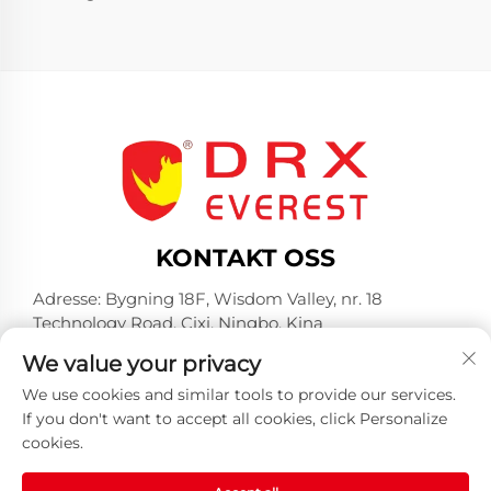
KONTAKT OSS
Adresse: Bygning 18F, Wisdom Valley, nr. 18
Technology Road, Cixi, Ningbo, Kina
Tlf:
+86-574-23660321
We value your privacy
E-post:
[email protected]
We use cookies and similar tools to provide our services.
If you don't want to accept all cookies, click Personalize
cookies.