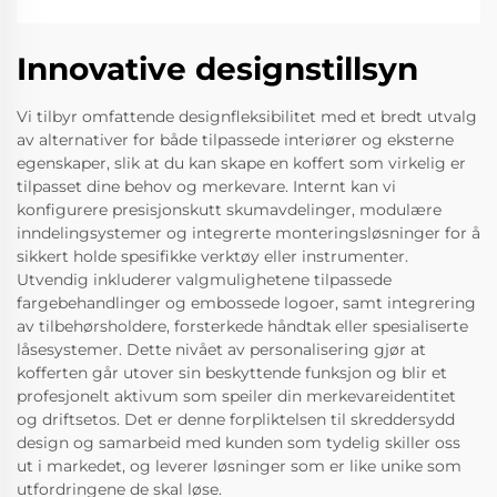
Innovative designstillsyn
Vi tilbyr omfattende designfleksibilitet med et bredt utvalg
av alternativer for både tilpassede interiører og eksterne
egenskaper, slik at du kan skape en koffert som virkelig er
tilpasset dine behov og merkevare. Internt kan vi
konfigurere presisjonskutt skumavdelinger, modulære
inndelingsystemer og integrerte monteringsløsninger for å
sikkert holde spesifikke verktøy eller instrumenter.
Utvendig inkluderer valgmulighetene tilpassede
fargebehandlinger og embossede logoer, samt integrering
av tilbehørsholdere, forsterkede håndtak eller spesialiserte
låsesystemer. Dette nivået av personalisering gjør at
kofferten går utover sin beskyttende funksjon og blir et
profesjonelt aktivum som speiler din merkevareidentitet
og driftsetos. Det er denne forpliktelsen til skreddersydd
design og samarbeid med kunden som tydelig skiller oss
ut i markedet, og leverer løsninger som er like unike som
utfordringene de skal løse.