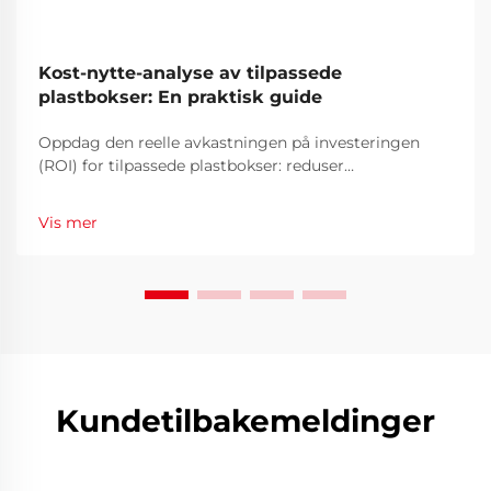
Kost-nytte-analyse av tilpassede
plastbokser: En praktisk guide
Oppdag den reelle avkastningen på investeringen
(ROI) for tilpassede plastbokser: reduser
fraktkostnader med 30 %, minsk skader og øk
merkevarelojaliteten. Se når tilpasning lønner seg. Få
Vis mer
fullstendig oversikt.
Kundetilbakemeldinger