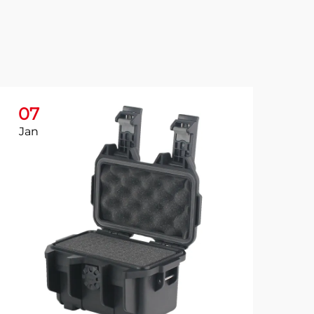
07
0
Jan
Ja