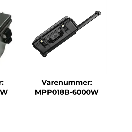
:
Varenummer:
0W
MPP018B-6000W