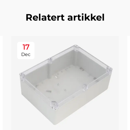
Relatert artikkel
17
Dec