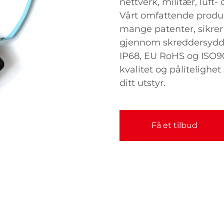
nettverk, militær, luft-
Vårt omfattende produk
mange patenter, sikrer
gjennom skreddersydde 
IP68, EU RoHS og ISO90
kvalitet og pålitelighet
ditt utstyr.
Få et tilbud