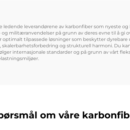
e ledende leverandørene av karbonfiber som nyeste og hø
s- og militæranvendelser på grunn av deres evne til å gi o
 får optimalt tilpassede løsninger som beskytter dyrebare
skalerbarhetsforbedring og strukturell harmoni. Du kan
 følger internasjonale standarder og på grunn av vårt fl
lastningsmiljøer.
 spørsmål om våre karbonfi