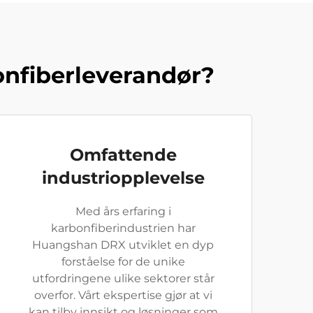
nfiberleverandør?
Omfattende
industriopplevelse
Med års erfaring i
karbonfiberindustrien har
Huangshan DRX utviklet en dyp
forståelse for de unike
utfordringene ulike sektorer står
overfor. Vårt ekspertise gjør at vi
kan tilby innsikt og løsninger som