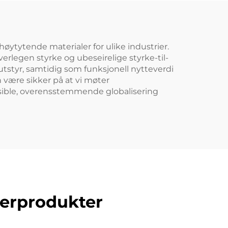
ytytende materialer for ulike industrier.
verlegen styrke og ubeseirelige styrke-til-
 utstyr, samtidig som funksjonell nytteverdi
 være sikker på at vi møter
eksible, overensstemmende globalisering
berprodukter