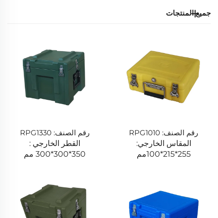
جميع المنتجات
رقم الصنف: RPG1010
رقم الصنف: RPG1330
المقاس الخارجي:
القطر الخارجي :
255*215*100مم
350*300*300 مم