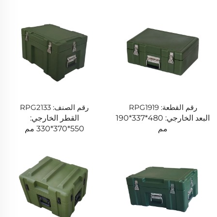
رقم القطعة: RPG1919
رقم الصنف: RPG2133
البعد الخارجي: 480*337*190
القطر الخارجي:
مم
550*370*330 مم