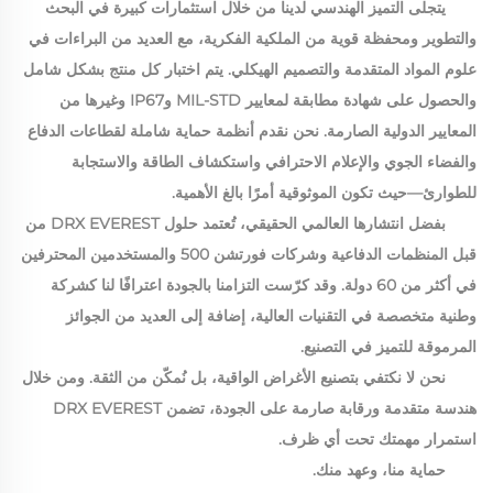
يتجلى التميز الهندسي لدينا من خلال استثمارات كبيرة في البحث
والتطوير ومحفظة قوية من الملكية الفكرية، مع العديد من البراءات في
علوم المواد المتقدمة والتصميم الهيكلي. يتم اختبار كل منتج بشكل شامل
والحصول على شهادة مطابقة لمعايير MIL-STD وIP67 وغيرها من
المعايير الدولية الصارمة. نحن نقدم أنظمة حماية شاملة لقطاعات الدفاع
والفضاء الجوي والإعلام الاحترافي واستكشاف الطاقة والاستجابة
للطوارئ—حيث تكون الموثوقية أمرًا بالغ الأهمية.
بفضل انتشارها العالمي الحقيقي، تُعتمد حلول DRX EVEREST من
قبل المنظمات الدفاعية وشركات فورتشن 500 والمستخدمين المحترفين
في أكثر من 60 دولة. وقد كرّست التزامنا بالجودة اعترافًا لنا كشركة
وطنية متخصصة في التقنيات العالية، إضافة إلى العديد من الجوائز
المرموقة للتميز في التصنيع.
نحن لا نكتفي بتصنيع الأغراض الواقية، بل نُمكّن من الثقة. ومن خلال
هندسة متقدمة ورقابة صارمة على الجودة، تضمن DRX EVEREST
استمرار مهمتك تحت أي ظرف.
حماية منا، وعهد منك.