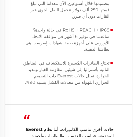
بتصميمها خلال أسبوعين. الآن معداتنا التي تبلغ
قيمتها 250 ألف دولار تتحمل النقل الجوي عبر
القارات دون أي ضرر.
RoHS + REACH + IP68 في حالة واحدة؟
ساعدتنا في توفير 6 أشهر في موافقة الاتحاد
الأوروبي على أجهزة طبية. شهادات إيفرست هي
بطاقتنا الذهبية.
تحتاج الطائرات المُسيرة للاستكشاف في المناطق
النائية بأستراليا إلى شيئين: مقاومة الغبار وتبديد
الحرارة. تقلل حالات Everest ذات التصميم
الحراري المُهواة من معدلات الفشل بنسبة 90%.
“
حالات أخرى تناسب الكاميرات. أما نظام Everest
الوحدوي، فيناسب العدسات والبطاريات وأجهزة