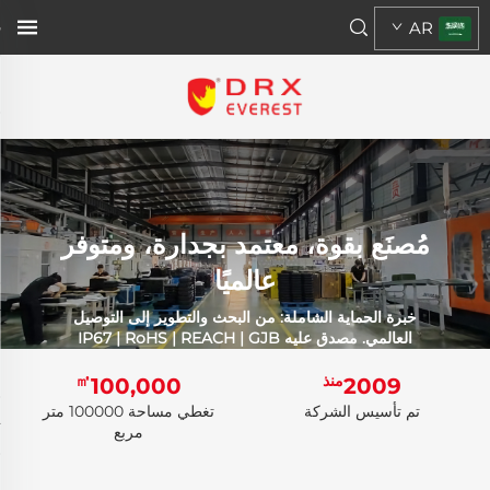
AR
مُصنَع بقوة، معتمد بجدارة، ومتوفر
عالميًا
خبرة الحماية الشاملة: من البحث والتطوير إلى التوصيل
العالمي. مصدق عليه IP67 | RoHS | REACH | GJB
منذ
㎡
100,000
2009
تم تأسيس الشركة
تغطي مساحة 100000 متر
مربع