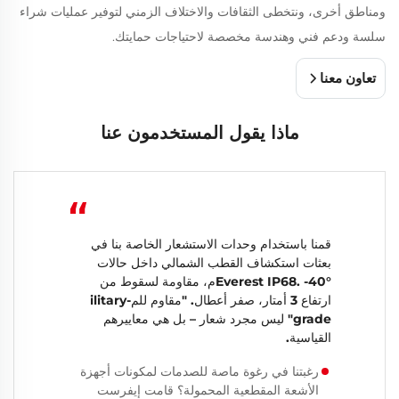
ومناطق أخرى، ونتخطى الثقافات والاختلاف الزمني لتوفير عمليات شراء
سلسة ودعم فني وهندسة مخصصة لاحتياجات حمايتك.
تعاون معنا
ماذا يقول المستخدمون عنا
“
قمنا باستخدام وحدات الاستشعار الخاصة بنا في
بعثات استكشاف القطب الشمالي داخل حالات
Everest IP68. -40°م، مقاومة لسقوط من
ارتفاع 3 أمتار، صفر أعطال. "مقاوم للمilitary-
grade" ليس مجرد شعار – بل هي معاييرهم
القياسية.
رغبتنا في رغوة ماصة للصدمات لمكونات أجهزة
الأشعة المقطعية المحمولة؟ قامت إيفرست