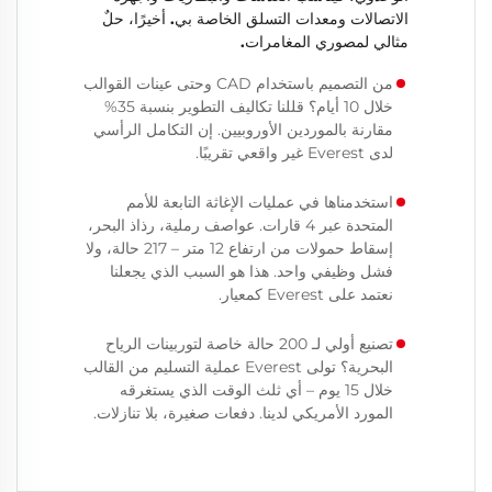
الاتصالات ومعدات التسلق الخاصة بي. أخيرًا، حلٌ
مثالي لمصوري المغامرات.
من التصميم باستخدام CAD وحتى عينات القوالب
خلال 10 أيام؟ قللنا تكاليف التطوير بنسبة 35%
مقارنة بالموردين الأوروبيين. إن التكامل الرأسي
لدى Everest غير واقعي تقريبًا.
استخدمناها في عمليات الإغاثة التابعة للأمم
المتحدة عبر 4 قارات. عواصف رملية، رذاذ البحر،
إسقاط حمولات من ارتفاع 12 متر – 217 حالة، ولا
فشل وظيفي واحد. هذا هو السبب الذي يجعلنا
نعتمد على Everest كمعيار.
تصنيع أولي لـ 200 حالة خاصة لتوربينات الرياح
البحرية؟ تولى Everest عملية التسليم من القالب
خلال 15 يوم – أي ثلث الوقت الذي يستغرقه
المورد الأمريكي لدينا. دفعات صغيرة، بلا تنازلات.