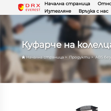
Начална страница
Отно
Изтегляне
Връзка с нас
Куфарче на колелц
Начална страница
>
Продукти
>
ABS без