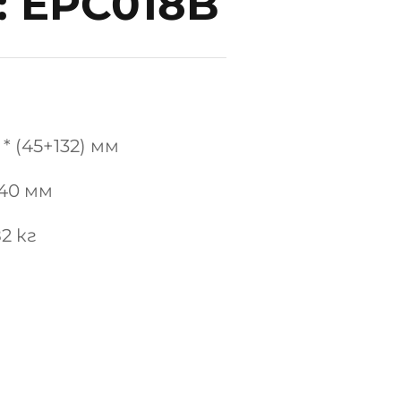
 EPC018B
* (45+132) мм
240 мм
2 кг