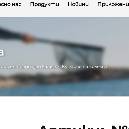
сно нас
Продукти
Новини
Приложени
а
опасен предпазен калъф
>
Куфарче на колелца