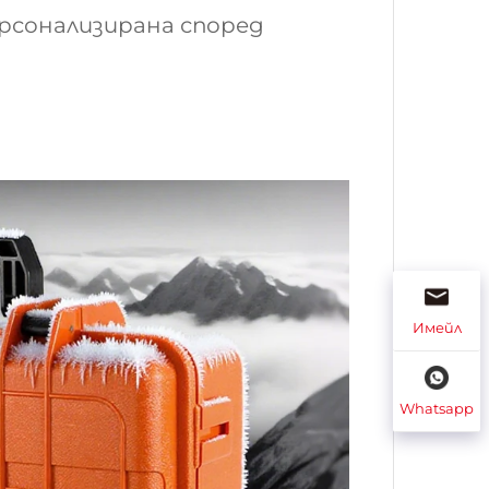
ерсонализирана според
Имейл
Whatsapp