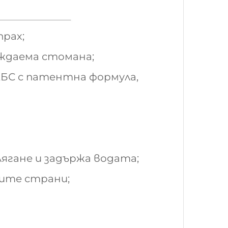
прах;
ъждаема стомана;
АБС с патентна формула,
лягане и задържа водата;
ните страни;