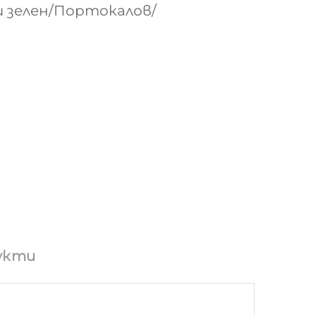
 зелен/Портокалов/
укти