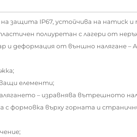
на защита IP67, устойчива на натиск и 
пластичен полиуретан с лагери от нер
дар и деформация от външно налягане – 
жка;
чващи елементи;
 налягането – изравнява вътрешното на
ма с формовка върху горната и странич
чение;