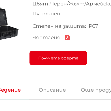
Цвят :Черен/Жълт/Армейски
Пустинен
Степен на защита: IP67
Чертаене :
Получете оферта
ведение
Описание
Още прод