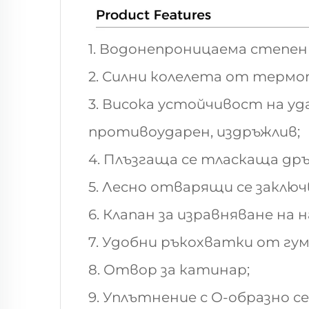
1. Водонепроницаема степен 
2. Силни колелета от термо
3. Висока устойчивост на у
противоударен, издръжлив;
4. Плъзгаща се тласкаща дръ
5. Лесно отварящи се заклю
6. Клапан за изравняване на
7. Удобни ръкохватки от гу
8. Отвор за катинар;
9. Уплътнение с О-образно се