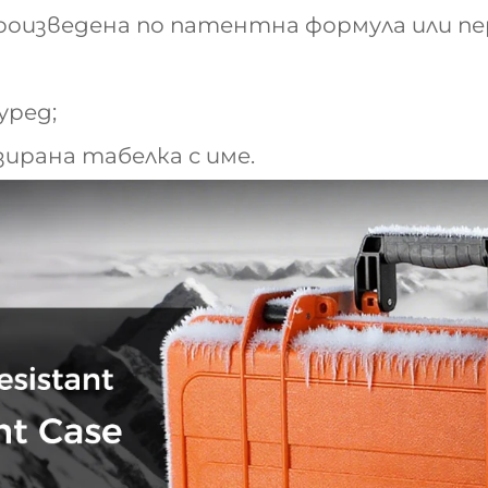
, произведена по патентна формула или п
уред;
зирана табелка с име.