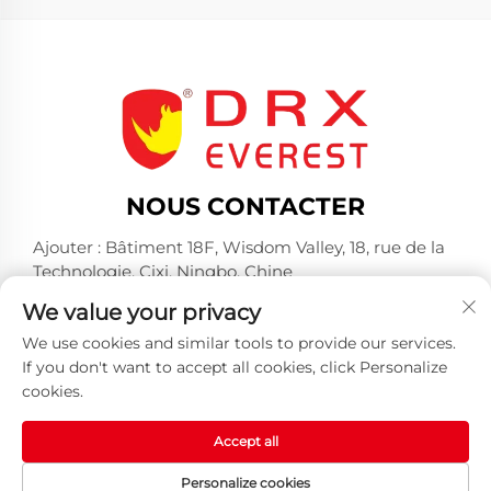
NOUS CONTACTER
Ajouter : Bâtiment 18F, Wisdom Valley, 18, rue de la
Technologie, Cixi, Ningbo, Chine
Tél. :
+86-574-23660321
We value your privacy
E-mail :
[email protected]
We use cookies and similar tools to provide our services.
If you don't want to accept all cookies, click Personalize
cookies.
Accept all
Tous droits réservés © 2025 par Huangshan DRX
Personalize cookies