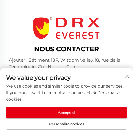
NOUS CONTACTER
Ajouter : Bâtiment 18F, Wisdom Valley, 18, rue de la
Technologie, Cixi, Ningbo, Chine
Tél. :
+86-574-23660321
We value your privacy
E-mail :
[email protected]
We use cookies and similar tools to provide our services.
If you don't want to accept all cookies, click Personalize
cookies.
Accept all
Tous droits réservés © 2025 par Huangshan DRX
Personalize cookies
Industrial Co., Ltd -
Politique de confidentialité